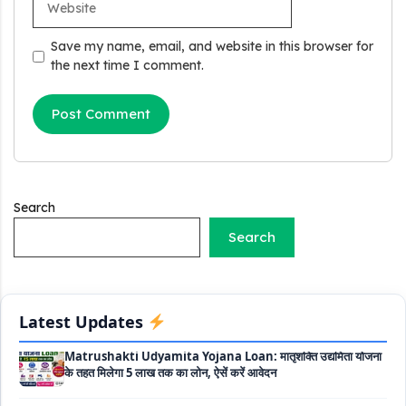
Stand Up India Scheme Apply Online: नया व्यवसाय शुरू करने
वालों के लिए वरदान है ये सरकारी योजना, 25% सब्सिडी के साथ मिलता है 1
Save my name, email, and website in this browser for
करोड़ का लोन
the next time I comment.
Griha Sugam Yojana Apply Online: घर बनाने के लिए LIC से ले
सकते है 8 लाख तक का लोन, मिलती है 40 प्रतिशत सब्सिडी
PM SVANidhi Scheme Apply Online: छोटे दुकानदारों को इस
स्कीम के तहत मिलता है ₹50,000 का लोन, कम ब्याज के साथ मिलती है 15%
सब्सिडी
Search
Labour House Construction Loan Scheme: श्रमिक मकान
Search
निर्माण लोन योजना से मजदुर साथी ले सकते है दो लाख का लोन, 8 साल नहीं देना
होता कोई ब्याज
Matrushakti Udyamita Yojana Loan: मातृशक्ति उद्यमिता योजना
Latest Updates
के तहत मिलेगा 5 लाख तक का लोन, ऐसें करें आवेदन
Haryana Shilp Sampada Loan Yojana: हस्तशिल्पियों और
कारीगरों के लिए सुनहरा अवसर, 10 लाख तक के ऋण की पूरी जानकारी