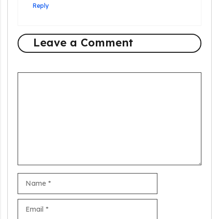
Reply
Leave a Comment
Comment
Stand Up India Scheme Apply Online: नया व्यवसाय शुरू करने
वालों के लिए वरदान है ये सरकारी योजना, 25% सब्सिडी के साथ मिलता है 1
Name
करोड़ का लोन
Email
Griha Sugam Yojana Apply Online: घर बनाने के लिए LIC से ले
सकते है 8 लाख तक का लोन, मिलती है 40 प्रतिशत सब्सिडी