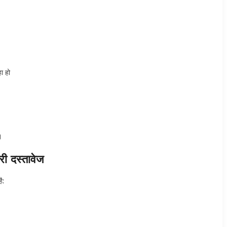
हा हो
।
ी दस्तावेज
ै: