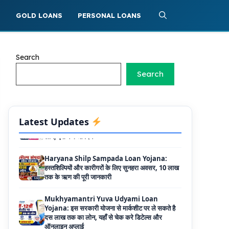
दुकानदारों को इस स्कीम के तहत मिलता है ₹50,000 का
लोन, कम ब्याज के साथ मिलती है 15% सब्सिडी
S
GOLD LOANS
PERSONAL LOANS
Labour House Construction Loan
Scheme: श्रमिक मकान निर्माण लोन योजना से मजदुर
साथी ले सकते है दो लाख का लोन, 8 साल नहीं देना होता
Search
कोई ब्याज
Search
Matrushakti Udyamita Yojana Loan:
मातृशक्ति उद्यमिता योजना के तहत मिलेगा 5 लाख तक का
लोन, ऐसें करें आवेदन
Latest Updates
Haryana Shilp Sampada Loan Yojana:
हस्तशिल्पियों और कारीगरों के लिए सुनहरा अवसर, 10 लाख
तक के ऋण की पूरी जानकारी
Mukhyamantri Yuva Udyami Loan
Yojana: इस सरकारी योजना से मार्कशीट पर ले सकते है
दस लाख तक का लोन, यहाँ से चेक करे डिटेल्स और
ऑनलाइन अप्लाई
Haryana Widow Loan Scheme: इस सरकारी
स्कीम से महिलाओं को मिलता है 3 लाख का लोन, साथ ही