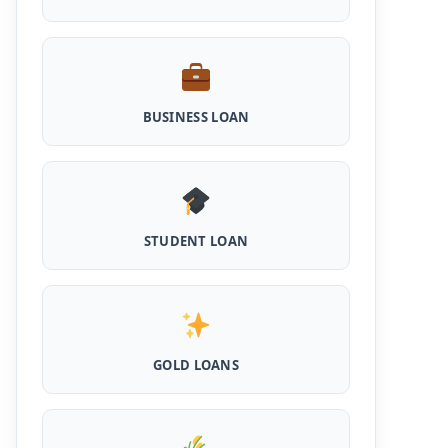
Cattle and Murrah Development Yojana:
दुधारू पशु के लिए प्रोत्साहन राशि योजना शुरू, अब भैस
खरीदने के लिए मिलेंगे 40000
BUSINESS LOAN
Udyogini Loan Yojana Apply Online:
महिलाओं को बिना गारंटी और बिना ब्याज के मिलेगा ₹3 लाख
तक का लोन, 50% राशि वापिस करनी होती है जमा
Pashu Shed Loan Scheme: पशु शेड बनवाने के
लिए ऐसे ले सकते है 5 लाख तक का सरकारी लोन, मिलेगी
50% सब्सिड़ी
STUDENT LOAN
Pashupalan Kisan Credit Card: पशुपालकों के
लिए बड़ी खुशखबरी, इस स्कीम से बिना गारंटी पाएं 2 लाख
तक का लोन
MPocket Student Loan: स्टूडेंट्स यहाँ से ले सकते
GOLD LOANS
है पुरे 50 हजार तक का लोन, ना सिबिल ना इनकम प्रूफ
Airtel Payment Bank Loan Online Apply: