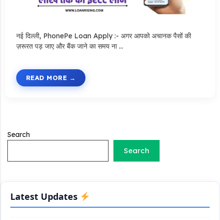
नई दिल्ली, PhonePe Loan Apply :- अगर आपको अचानक पैसों की
ज़रूरत पड़ जाए और बैंक जाने का समय ना …
Stand Up India Scheme Apply Online: नया व्यवसाय शुरू करने
वालों के लिए वरदान है ये सरकारी योजना, 25% सब्सिडी के साथ मिलता है 1
करोड़ का लोन
READ MORE
Griha Sugam Yojana Apply Online: घर बनाने के लिए LIC से ले
सकते है 8 लाख तक का लोन, मिलती है 40 प्रतिशत सब्सिडी
PM SVANidhi Scheme Apply Online: छोटे दुकानदारों को इस
Search
स्कीम के तहत मिलता है ₹50,000 का लोन, कम ब्याज के साथ मिलती है 15%
Search
सब्सिडी
Labour House Construction Loan Scheme: श्रमिक मकान
निर्माण लोन योजना से मजदुर साथी ले सकते है दो लाख का लोन, 8 साल नहीं देना
होता कोई ब्याज
Latest Updates
Matrushakti Udyamita Yojana Loan: मातृशक्ति उद्यमिता योजना