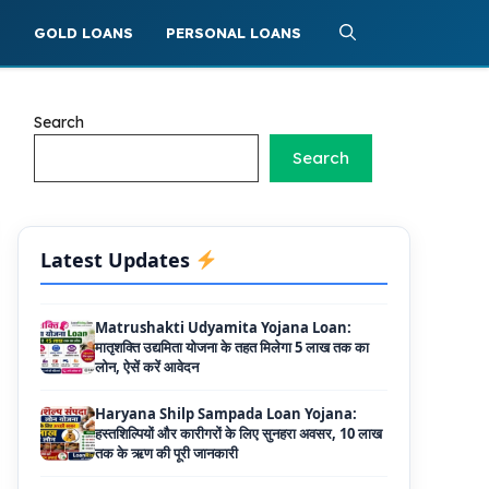
के लिए LIC से ले सकते है 8 लाख तक का लोन, मिलती है
40 प्रतिशत सब्सिडी
S
GOLD LOANS
PERSONAL LOANS
PM SVANidhi Scheme Apply Online: छोटे
दुकानदारों को इस स्कीम के तहत मिलता है ₹50,000 का
लोन, कम ब्याज के साथ मिलती है 15% सब्सिडी
Search
Search
Labour House Construction Loan
Scheme: श्रमिक मकान निर्माण लोन योजना से मजदुर
साथी ले सकते है दो लाख का लोन, 8 साल नहीं देना होता
कोई ब्याज
Latest Updates
Matrushakti Udyamita Yojana Loan:
मातृशक्ति उद्यमिता योजना के तहत मिलेगा 5 लाख तक का
लोन, ऐसें करें आवेदन
Haryana Shilp Sampada Loan Yojana:
हस्तशिल्पियों और कारीगरों के लिए सुनहरा अवसर, 10 लाख
तक के ऋण की पूरी जानकारी
Mukhyamantri Yuva Udyami Loan
Yojana: इस सरकारी योजना से मार्कशीट पर ले सकते है
दस लाख तक का लोन, यहाँ से चेक करे डिटेल्स और