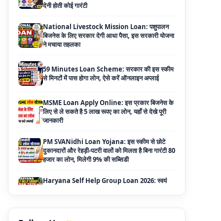
बिजनेस के लिए सरकार देगी आधा पैसा, इस सरकारी योजना
ने मचाया तहलका
59 Minutes Loan Scheme: सरकार की इस स्कीम
से मिनटों में पास होगा लोन, ऐसे करें ऑनलाइन अप्लाई
MSME Loan Apply Online: इस प्रकार बिजनेस के
लिए से ले सकते है 5 लाख रूपए का लोन, यहाँ से देखे पूरी
जानकारी
PM SVANidhi Loan Yojana: इस स्कीम से छोटे
दुकानदारों और रेहड़ी-पटरी वालों को मिलता है बिना गारंटी 80
हजार का लोन, मिलेगी 9% की सब्सिडी
Haryana Self Help Group Loan 2026: स्वयं
सहायता समूह महिलाओं को मिल रहा है ₹10 लाख तक का
लोन, ऐसे करें आवेदन
Bakri Palan Loan Online Apply: अब बकरी
पालन योजना के तहत ले सकते है 5 लाख तक का लोन,
मिलती है 35% तक सब्सिडी