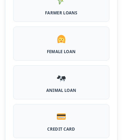
है पुरे 50 हजार तक का लोन, ना सिबिल ना इनकम प्रूफ
FARMER LOANS
Airtel Payment Bank Loan Online Apply:
अब एयरटेल पेमेंट बैंक से ले सकते हैं पुरे 5 लाख रूपए का
लोन, अभी ऐसे आपके फोन से करे अप्लाई
Flipkart Loan Apply Online: इस प्रकार बिना
किसी झंझट से फ्लिपकार्ट से ले सकते है एक लाख तक का
FEMALE LOAN
लोन, सिर्फ PAN कार्ड की होती है जरुरत
Canara Bank Loan Apply Online: इस तरह
कैनरा बैंक से घर बैठे ले सकते है 20 लाख तक का लोन, अभी
ऐसे करे अप्लाई
ANIMAL LOAN
PM KCC Loan: इस प्रकार बनवा सकते है PM किसान
क्रेडिट कार्ड, घर बैठे मिलता है सबसे सस्ता 5 लाख तक का
लोन
महिलाओं के लिए ये 5 लोन होते है ब्याज फ्री, छोटी किस्तों में
आसानी से कर सकती है भुगतान
CREDIT CARD