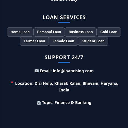
PM Matru Vandana Yojana: गर्भवती महिलाओं को इस सरकारी स्कीम
से मिलते है 5000 रूपए, इस प्रकार कर सकते है आवेदन
LOAN SERVICES
India Post Loan Apply: इस प्रकार डाकघर से ले सकते है 5 लाख तक
का लोन, लगता है सबसे कम ब्याज
Home Loan
Personal Loan
Business Loan
Gold Loan
Farmer Loan
Female Loan
Student Loan
LIC Kanyadan Policy Online Apply: LIC की इस स्कीम में जमा
करे 121 रूपए तो मिलेंगे पुरे 27 लाख, अभी ऐसे करे अप्लाई
SUPPORT 24/7
HKVIB Loan Scheme: अपना बिजनेस शुरू करने के लिए सरकार दे रही है
Email: info@loanrising.com
50 लाख तक का लोन, गांव वालो को 25% सब्सिडी
Location: Dizi Help, Kharak Kalan, Bhiwani, Haryana,
Pradhan Mantri Awas Loan Scheme: इस सरकारी स्कीम से घर
India
बनाने के लिए मिलता है 12 लाख का लोन, 20 साल में आसान किस्तों में करे जमा
Topic: Finance & Banking
Divyangjan Swavalamban Loan Yojana: इस सरकारी स्कीम से
दिव्यांगजन रोजगार के लिए ले सकते है 5 लाख तक का लोन, सिर्फ 4% देना होता
है ब्याज