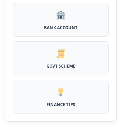
Kotak Saving Account Open Online: आज ही
घर बैठे खोले ये जीरो बैलेंस बैंक अकाउंट, फ्री डेबिट कार्ड
और जमा पर तगड़ा ब्याज
BANK ACCOUNT
UPI Credit Line Loan: अब UPI से भी ले सकते है
50000 तक का लोन, बस अपने मोबाइल से ऐसे करे अप्लाई
Pradhanmantri Home Loan Yojana: गरीब
GOVT SCHEME
परिवारों के लिए शुरू हुई प्रधानमंत्री होम लोन योजना, 25
लाख को मिलेगा पैसा
Dairy Farming Loan Apply Online: डेयरी
फार्मिंग लोन योजना के आवेदन हुए शुरू, इस प्रकार ले सकते
है दस लाख तक का लोन
FINANCE TIPS
PM Kusum Yojana Loan: किसानों को भारत
सरकार की इस योजना के तहत मिलता है तगड़ा लोन, साथ ही
मिलेगी 60% तक सब्सिडी
SBI बैंक बिजनेस करने के लिए बिना गारंटी दे रहा है इतने