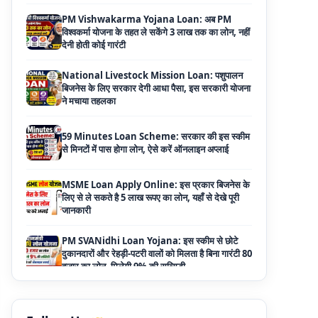
National Livestock Mission Loan: पशुपालन
बिजनेस के लिए सरकार देगी आधा पैसा, इस सरकारी योजना
ने मचाया तहलका
59 Minutes Loan Scheme: सरकार की इस स्कीम
से मिनटों में पास होगा लोन, ऐसे करें ऑनलाइन अप्लाई
MSME Loan Apply Online: इस प्रकार बिजनेस के
लिए से ले सकते है 5 लाख रूपए का लोन, यहाँ से देखे पूरी
जानकारी
PM SVANidhi Loan Yojana: इस स्कीम से छोटे
दुकानदारों और रेहड़ी-पटरी वालों को मिलता है बिना गारंटी 80
हजार का लोन, मिलेगी 9% की सब्सिडी
Haryana Self Help Group Loan 2026: स्वयं
सहायता समूह महिलाओं को मिल रहा है ₹10 लाख तक का
लोन, ऐसे करें आवेदन
Bakri Palan Loan Online Apply: अब बकरी
पालन योजना के तहत ले सकते है 5 लाख तक का लोन,