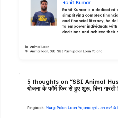
Rohit Kumar
Rohit Kumar is a dedicated 
simplifying complex financia
and financial literacy, he de
to empower individuals wit
decisions and achieve their
Categories
Animal Loan
Tags
Animal loan
,
SBI
,
SBI Pashupalan Loan Yojana
5 thoughts on “SBI Animal Hus
योजना के फॉर्म फिर से हुए शुरू, बिना गा
Pingback:
Murgi Palan Loan Yojana: मुर्गी पालन करने के लि