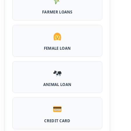
MPocket Student Loan: स्टूडेंट्स यहाँ से ले सकते
FARMER LOANS
है पुरे 50 हजार तक का लोन, ना सिबिल ना इनकम प्रूफ
Airtel Payment Bank Loan Online Apply:
अब एयरटेल पेमेंट बैंक से ले सकते हैं पुरे 5 लाख रूपए का
लोन, अभी ऐसे आपके फोन से करे अप्लाई
FEMALE LOAN
Flipkart Loan Apply Online: इस प्रकार बिना
किसी झंझट से फ्लिपकार्ट से ले सकते है एक लाख तक का
लोन, सिर्फ PAN कार्ड की होती है जरुरत
Canara Bank Loan Apply Online: इस तरह
कैनरा बैंक से घर बैठे ले सकते है 20 लाख तक का लोन, अभी
ANIMAL LOAN
ऐसे करे अप्लाई
PM KCC Loan: इस प्रकार बनवा सकते है PM किसान
क्रेडिट कार्ड, घर बैठे मिलता है सबसे सस्ता 5 लाख तक का
लोन
CREDIT CARD
महिलाओं के लिए ये 5 लोन होते है ब्याज फ्री, छोटी किस्तों में
आसानी से कर सकती है भुगतान