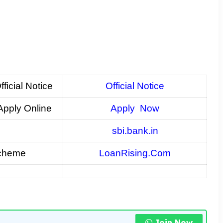
icial Notice
Official Notice
pply Online
Apply Now
sbi.bank.in
Scheme
LoanRising.Com
Join Now