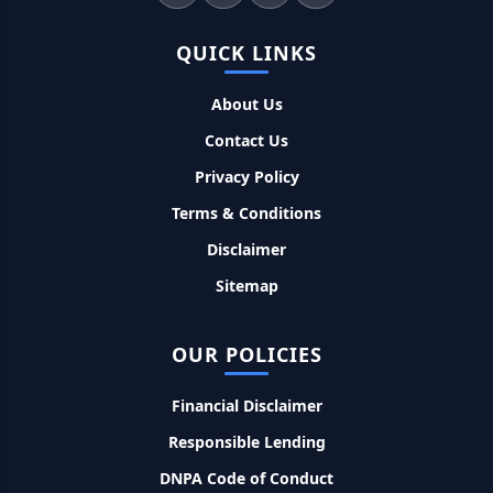
महिलाओं के लिए ये 5 लोन होते है ब्याज फ्री, छोटी किस्तों में आसानी से कर
सकती है भुगतान
QUICK LINKS
About Us
Kotak Saving Account Open Online: आज ही घर बैठे खोले ये
जीरो बैलेंस बैंक अकाउंट, फ्री डेबिट कार्ड और जमा पर तगड़ा ब्याज
Contact Us
Privacy Policy
UPI Credit Line Loan: अब UPI से भी ले सकते है 50000 तक का लोन,
बस अपने मोबाइल से ऐसे करे अप्लाई
Terms & Conditions
Disclaimer
Pradhanmantri Home Loan Yojana: गरीब परिवारों के लिए शुरू
Sitemap
हुई प्रधानमंत्री होम लोन योजना, 25 लाख को मिलेगा पैसा
OUR POLICIES
Dairy Farming Loan Apply Online: डेयरी फार्मिंग लोन योजना के
आवेदन हुए शुरू, इस प्रकार ले सकते है दस लाख तक का लोन
Financial Disclaimer
PM Kusum Yojana Loan: किसानों को भारत सरकार की इस योजना के
Responsible Lending
तहत मिलता है तगड़ा लोन, साथ ही मिलेगी 60% तक सब्सिडी
DNPA Code of Conduct