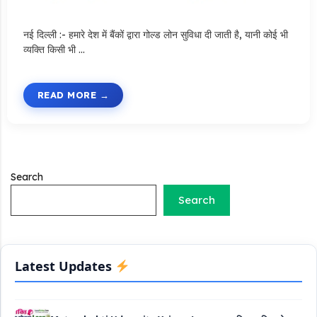
नई दिल्ली :- हमारे देश में बैंकों द्वारा गोल्ड लोन सुविधा दी जाती है, यानी कोई भी
व्यक्ति किसी भी …
Stand Up India Scheme Apply Online: नया व्यवसाय शुरू करने
वालों के लिए वरदान है ये सरकारी योजना, 25% सब्सिडी के साथ मिलता है 1
READ MORE
करोड़ का लोन
Griha Sugam Yojana Apply Online: घर बनाने के लिए LIC से ले
सकते है 8 लाख तक का लोन, मिलती है 40 प्रतिशत सब्सिडी
Search
PM SVANidhi Scheme Apply Online: छोटे दुकानदारों को इस
Search
स्कीम के तहत मिलता है ₹50,000 का लोन, कम ब्याज के साथ मिलती है 15%
सब्सिडी
Labour House Construction Loan Scheme: श्रमिक मकान
निर्माण लोन योजना से मजदुर साथी ले सकते है दो लाख का लोन, 8 साल नहीं देना
Latest Updates
होता कोई ब्याज
Matrushakti Udyamita Yojana Loan: मातृशक्ति उद्यमिता योजना
के तहत मिलेगा 5 लाख तक का लोन, ऐसें करें आवेदन