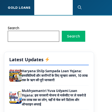
Labour House Construction Loan
S
GOLD LOANS
PERSONAL LOANS
Scheme: श्रमिक मकान निर्माण लोन योजना से मजदुर
साथी ले सकते है दो लाख का लोन, 8 साल नहीं देना होता
कोई ब्याज
Search
Matrushakti Udyamita Yojana Loan:
मातृशक्ति उद्यमिता योजना के तहत मिलेगा 5 लाख तक का
Search
लोन, ऐसें करें आवेदन
Haryana Shilp Sampada Loan Yojana:
हस्तशिल्पियों और कारीगरों के लिए सुनहरा अवसर, 10 लाख
Latest Updates
तक के ऋण की पूरी जानकारी
Mukhyamantri Yuva Udyami Loan
Yojana: इस सरकारी योजना से मार्कशीट पर ले सकते है
दस लाख तक का लोन, यहाँ से चेक करे डिटेल्स और
ऑनलाइन अप्लाई
Haryana Widow Loan Scheme: इस सरकारी
स्कीम से महिलाओं को मिलता है 3 लाख का लोन, साथ ही
50000 रूपए की सब्सिडी