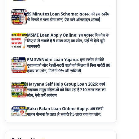
MSME Loan Apply Online: इस प्रकार बिजनेस के
लिए से ले सकते है 5 लाख रूपए का लोन, यहाँ से देखे पूरी
जानकारी
PM SVANidhi Loan Yojana: इस स्कीम से छोटे
दुकानदारों और रेहड़ी-पटरी वालों को मिलता है बिना गारंटी 80
हजार का लोन, मिलेगी 9% की सब्सिडी
Haryana Self Help Group Loan 2026: स्वयं
सहायता समूह महिलाओं को मिल रहा है ₹10 लाख तक का
लोन, ऐसे करें आवेदन
Bakri Palan Loan Online Apply: अब बकरी
पालन योजना के तहत ले सकते है 5 लाख तक का लोन,
मिलती है 35% तक सब्सिडी
SBI Animal Husbandry Loan Scheme: SBI
पशुपालन लोन योजना के फॉर्म फिर से हुए शुरू, बिना गारंटी
मिलता है 1 लाख से लेकर 10 लाख तक का लोन
Mahila Samriddhi Loan Yojana: महिला समृद्धि
योजना के तहत महिलाओ को मिलता है पुरे 1 लाख का लोन,