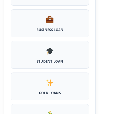
Cattle and Murrah Development Yojana:
दुधारू पशु के लिए प्रोत्साहन राशि योजना शुरू, अब भैस
खरीदने के लिए मिलेंगे 40000
Udyogini Loan Yojana Apply Online:
महिलाओं को बिना गारंटी और बिना ब्याज के मिलेगा ₹3 लाख
BUSINESS LOAN
तक का लोन, 50% राशि वापिस करनी होती है जमा
Pashu Shed Loan Scheme: पशु शेड बनवाने के
लिए ऐसे ले सकते है 5 लाख तक का सरकारी लोन, मिलेगी
50% सब्सिड़ी
STUDENT LOAN
Pashupalan Kisan Credit Card: पशुपालकों के
लिए बड़ी खुशखबरी, इस स्कीम से बिना गारंटी पाएं 2 लाख
तक का लोन
MPocket Student Loan: स्टूडेंट्स यहाँ से ले सकते
है पुरे 50 हजार तक का लोन, ना सिबिल ना इनकम प्रूफ
GOLD LOANS
Airtel Payment Bank Loan Online Apply:
अब एयरटेल पेमेंट बैंक से ले सकते हैं पुरे 5 लाख रूपए का
लोन, अभी ऐसे आपके फोन से करे अप्लाई