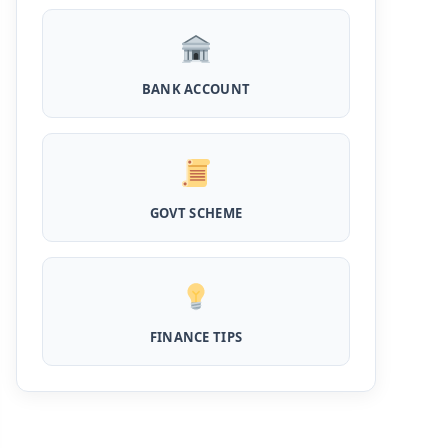
Pradhanmantri Home Loan Yojana: गरीब
परिवारों के लिए शुरू हुई प्रधानमंत्री होम लोन योजना, 25
लाख को मिलेगा पैसा
BANK ACCOUNT
Dairy Farming Loan Apply Online: डेयरी
फार्मिंग लोन योजना के आवेदन हुए शुरू, इस प्रकार ले सकते
है दस लाख तक का लोन
PM Kusum Yojana Loan: किसानों को भारत
GOVT SCHEME
सरकार की इस योजना के तहत मिलता है तगड़ा लोन, साथ ही
मिलेगी 60% तक सब्सिडी
SBI बैंक बिजनेस करने के लिए बिना गारंटी दे रहा है इतने
लाख का लोन, केवल 8% देना होगा ब्याज
FINANCE TIPS
Stand Up India Scheme Apply Online: नया
व्यवसाय शुरू करने वालों के लिए वरदान है ये सरकारी योजना,
25% सब्सिडी के साथ मिलता है 1 करोड़ का लोन
Murgi Palan Loan Yojana: मुर्गी पालन करने के