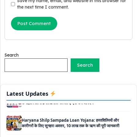
Save my name, email, and website in this browser for
Griha Sugam Yojana Apply Online: घर बनाने के लिए LIC से ले
the next time I comment.
सकते है 8 लाख तक का लोन, मिलती है 40 प्रतिशत सब्सिडी
PM SVANidhi Scheme Apply Online: छोटे दुकानदारों को इस
स्कीम के तहत मिलता है ₹50,000 का लोन, कम ब्याज के साथ मिलती है 15%
सब्सिडी
Labour House Construction Loan Scheme: श्रमिक मकान
निर्माण लोन योजना से मजदुर साथी ले सकते है दो लाख का लोन, 8 साल नहीं देना
Search
होता कोई ब्याज
Search
Matrushakti Udyamita Yojana Loan: मातृशक्ति उद्यमिता योजना
के तहत मिलेगा 5 लाख तक का लोन, ऐसें करें आवेदन
Latest Updates
Haryana Shilp Sampada Loan Yojana: हस्तशिल्पियों और
कारीगरों के लिए सुनहरा अवसर, 10 लाख तक के ऋण की पूरी जानकारी
Mukhyamantri Yuva Udyami Loan Yojana: इस सरकारी
योजना से मार्कशीट पर ले सकते है दस लाख तक का लोन, यहाँ से चेक करे
डिटेल्स और ऑनलाइन अप्लाई