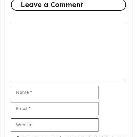
Leave a Comment
Comment
Name
Email
Stand Up India Scheme Apply Online: नया व्यवसाय शुरू करने
वालों के लिए वरदान है ये सरकारी योजना, 25% सब्सिडी के साथ मिलता है 1
Website
करोड़ का लोन