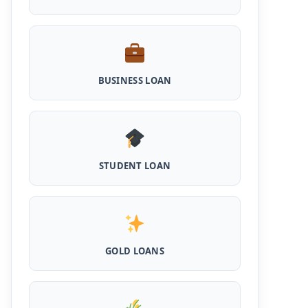
Haryana Milk Production Incentive
Scheme Loan: इस स्कीम से पशु डेयरी खोलने के लिए
मिलता है 5 लाख का लोन, 5 साल नहीं लगता ब्याज
Shilpi Samridhi Loan Scheme: इस सरकारी
योजना से गरीबों को मिलता है 50 हजार से 5 लाख तक का
BUSINESS LOAN
लोन, लगता है कम ब्याज और 50% सब्सिडी
Cattle and Murrah Development Yojana:
दुधारू पशु के लिए प्रोत्साहन राशि योजना शुरू, अब भैस
खरीदने के लिए मिलेंगे 40000
Udyogini Loan Yojana Apply Online:
STUDENT LOAN
महिलाओं को बिना गारंटी और बिना ब्याज के मिलेगा ₹3 लाख
तक का लोन, 50% राशि वापिस करनी होती है जमा
Pashu Shed Loan Scheme: पशु शेड बनवाने के
लिए ऐसे ले सकते है 5 लाख तक का सरकारी लोन, मिलेगी
50% सब्सिड़ी
GOLD LOANS
Pashupalan Kisan Credit Card: पशुपालकों के
लिए बड़ी खुशखबरी, इस स्कीम से बिना गारंटी पाएं 2 लाख
तक का लोन