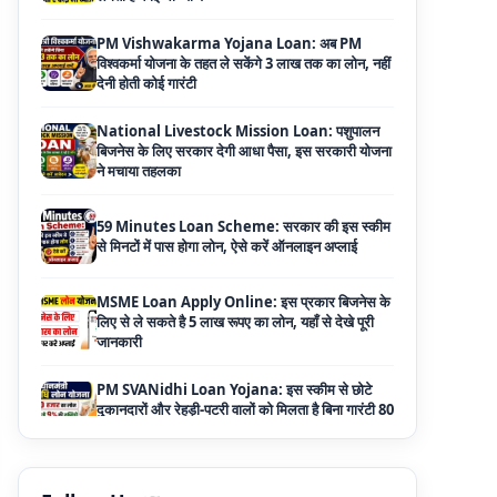
National Livestock Mission Loan: पशुपालन
बिजनेस के लिए सरकार देगी आधा पैसा, इस सरकारी योजना
ने मचाया तहलका
59 Minutes Loan Scheme: सरकार की इस स्कीम
से मिनटों में पास होगा लोन, ऐसे करें ऑनलाइन अप्लाई
MSME Loan Apply Online: इस प्रकार बिजनेस के
लिए से ले सकते है 5 लाख रूपए का लोन, यहाँ से देखे पूरी
जानकारी
PM SVANidhi Loan Yojana: इस स्कीम से छोटे
दुकानदारों और रेहड़ी-पटरी वालों को मिलता है बिना गारंटी 80
हजार का लोन, मिलेगी 9% की सब्सिडी
Haryana Self Help Group Loan 2026: स्वयं
सहायता समूह महिलाओं को मिल रहा है ₹10 लाख तक का
लोन, ऐसे करें आवेदन
Bakri Palan Loan Online Apply: अब बकरी
पालन योजना के तहत ले सकते है 5 लाख तक का लोन,