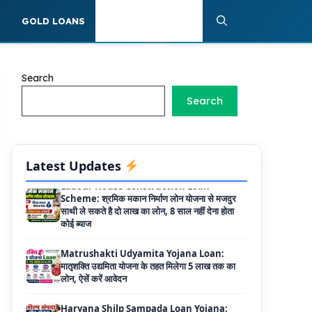
Griha Sugam Yojana Apply Online: घर बनाने
S
GOLD LOANS
PERSONAL LOANS
के लिए LIC से ले सकते है 8 लाख तक का लोन, मिलती है
40 प्रतिशत सब्सिडी
PM SVANidhi Scheme Apply Online: छोटे
Search
दुकानदारों को इस स्कीम के तहत मिलता है ₹50,000 का
लोन, कम ब्याज के साथ मिलती है 15% सब्सिडी
Search
Labour House Construction Loan
Scheme: श्रमिक मकान निर्माण लोन योजना से मजदुर
साथी ले सकते है दो लाख का लोन, 8 साल नहीं देना होता
Latest Updates
कोई ब्याज
Matrushakti Udyamita Yojana Loan:
मातृशक्ति उद्यमिता योजना के तहत मिलेगा 5 लाख तक का
लोन, ऐसें करें आवेदन
Haryana Shilp Sampada Loan Yojana:
हस्तशिल्पियों और कारीगरों के लिए सुनहरा अवसर, 10 लाख
तक के ऋण की पूरी जानकारी
Mukhyamantri Yuva Udyami Loan