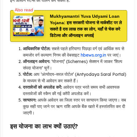
इन आसान स्टेप्स का पालन कर सकते हैं:
Mukhyamantri Yuva Udyami Loan
Yojana: इस सरकारी योजना से मार्कशीट पर ले
सकते है दस लाख तक का लोन, यहाँ से चेक करे
डिटेल्स और ऑनलाइन अप्लाई
आधिकारिक पोर्टल:
सबसे पहले हरियाणा पिछड़ा वर्ग एवं आर्थिक रूप से
कमजोर वर्ग कल्याण निगम की वेबसाइट
hbews.org.in
पर जाएं।
ऑनलाइन आवेदन:
‘योजनाएं’ (Schemes) सेक्शन में जाकर ‘शिल्प
संपदा योजना’ चुनें।
पोर्टल:
आप ‘अंत्योदय-सरल पोर्टल’ (Antyodaya Saral Portal)
के माध्यम से भी आवेदन कर सकते हैं।
दस्तावेजों को अपलोड करें:
आवेदन पत्र भरते समय सभी आवश्यक
दस्तावेजों की स्कैन की गई कॉपी अपलोड करें।
सत्यापन:
आपके आवेदन का जिला स्तर पर सत्यापन किया जाएगा। सब
कुछ सही पाए जाने पर ऋण राशि आपके बैंक खाते में हस्तांतरित कर दी
जाएगी।
इस योजना का लाभ क्यों उठाएं?