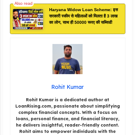
Haryana Widow Loan Scheme: इस
सरकारी स्कीम से महिलाओं को मिलता है 3 लाख
का लोन, साथ ही 50000 रूपए की सब्सिडी
Rohit Kumar
Rohit Kumar is a dedicated author at
LoanRising.com, passionate about simplifying
complex financial concepts. With a focus on
loans, personal finance, and financial literacy,
he delivers insightful, reader-friendly content.
Rohit aims to empower individuals with the