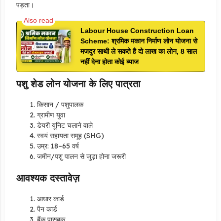
पड़ता।
Labour House Construction Loan
Scheme: श्रमिक मकान निर्माण लोन योजना से
मजदुर साथी ले सकते है दो लाख का लोन, 8 साल
नहीं देना होता कोई ब्याज
पशु शेड लोन योजना के लिए पात्रता
किसान / पशुपालक
ग्रामीण युवा
डेयरी यूनिट चलाने वाले
स्वयं सहायता समूह (SHG)
उम्र: 18–65 वर्ष
जमीन/पशु पालन से जुड़ा होना जरूरी
आवश्यक दस्तावेज़
आधार कार्ड
पैन कार्ड
बैंक पासबुक