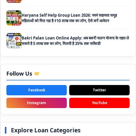
महिलाओं को मिल रहा है ₹10 लाख तक का लोन, ऐसे करें आवेदन
Bakri Palan Loan Online Apply: अब बकरी पालन योजना के तहत ले
सकते है 5 लाख तक का लोन, मिलती है 35% तक सब्सिडी
SBI Animal Husbandry Loan Scheme: SBI पशुपालन लोन
योजना के फॉर्म फिर से हुए शुरू, बिना गारंटी मिलता है 1 लाख से लेकर 10 लाख
तक का लोन
Mahila Samriddhi Loan Yojana: महिला समृद्धि योजना के तहत
महिलाओ को मिलता है पुरे 1 लाख का लोन, कम ब्याज के साथ तगड़ी सब्सिडी
Follow Us
NHFDC E-Rickshaw Loan Scheme Apply Online: अब ई-
Facebook
Twitter
रिक्शा खरीदने के लिए सकते है 1.5 लाख का सरकारी लोन, मिलेगी 50% तक
सब्सिडी
Instagram
YouTube
Rashtriya Gokul Mission Loan Scheme 2026: इस सरकारी
स्कीम से गाय डेयरी के लिए मिलेगा तगड़ी सब्सिडी के साथ लोन, आप भी ऐसे उठा
सकते है लाभ
Explore Loan Categories
SBI e-Mudra Loan Scheme: इस स्कीम से बेरोजगार युवाओं और छोटे