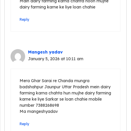
Main dairy farming karna chahta hoon mujhe
dairy farming karne ke liye loan chahie
Reply
Mangesh yadav
January 5, 2026 at 10:11 am
Mera Ghar Sarai re Chanda mungra
badshahpur Jaunpur Uttar Pradesh mein dairy
farming karna chahta hun mujhe dairy farming
karne ke liye Sarkar se loan chahie mobile
number 7388268698
Ma mangeshyadav
Reply