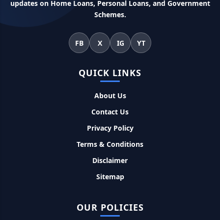
updates on Home Loans, Personal Loans, and Government
महिलाओं के लिए ये 5 लोन होते है ब्याज फ्री, छोटी किस्तों में आसानी से कर
Schemes.
सकती है भुगतान
FB
X
IG
YT
Kotak Saving Account Open Online: आज ही घर बैठे खोले ये
जीरो बैलेंस बैंक अकाउंट, फ्री डेबिट कार्ड और जमा पर तगड़ा ब्याज
QUICK LINKS
UPI Credit Line Loan: अब UPI से भी ले सकते है 50000 तक का लोन,
बस अपने मोबाइल से ऐसे करे अप्लाई
About Us
Contact Us
Pradhanmantri Home Loan Yojana: गरीब परिवारों के लिए शुरू
हुई प्रधानमंत्री होम लोन योजना, 25 लाख को मिलेगा पैसा
Privacy Policy
Terms & Conditions
Dairy Farming Loan Apply Online: डेयरी फार्मिंग लोन योजना के
Disclaimer
आवेदन हुए शुरू, इस प्रकार ले सकते है दस लाख तक का लोन
Sitemap
PM Kusum Yojana Loan: किसानों को भारत सरकार की इस योजना के
तहत मिलता है तगड़ा लोन, साथ ही मिलेगी 60% तक सब्सिडी
OUR POLICIES