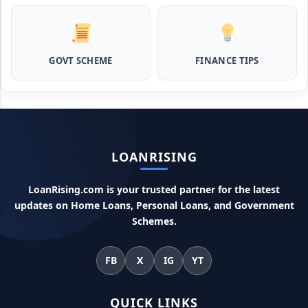
Canara Bank Loan Apply Online: इस तरह कैनरा बैंक से घर बैठे ले
सकते है 20 लाख तक का लोन, अभी ऐसे करे अप्लाई
GOVT SCHEME
FINANCE TIPS
PM KCC Loan: इस प्रकार बनवा सकते है PM किसान क्रेडिट कार्ड, घर
बैठे मिलता है सबसे सस्ता 5 लाख तक का लोन
महिलाओं के लिए ये 5 लोन होते है ब्याज फ्री, छोटी किस्तों में आसानी से कर
सकती है भुगतान
LOANRISING
Kotak Saving Account Open Online: आज ही घर बैठे खोले ये
जीरो बैलेंस बैंक अकाउंट, फ्री डेबिट कार्ड और जमा पर तगड़ा ब्याज
LoanRising.com is your trusted partner for the latest
updates on Home Loans, Personal Loans, and Government
Schemes.
UPI Credit Line Loan: अब UPI से भी ले सकते है 50000 तक का लोन,
बस अपने मोबाइल से ऐसे करे अप्लाई
FB
X
IG
YT
Pradhanmantri Home Loan Yojana: गरीब परिवारों के लिए शुरू
हुई प्रधानमंत्री होम लोन योजना, 25 लाख को मिलेगा पैसा
QUICK LINKS