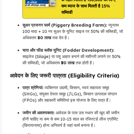
कम ब्याज के साथ मिलती है 15%
सब्सिडी
सुअर प्रजनन फार्म (Piggery Breeding Farm):
न्यूनतम
100 मादा + 10 नर सुअर के यूनिट साइज पर 50% की सब्सिडी,
जो
अधिकतम
₹30 लाख
तक देय है।
चारा और फीड ब्लॉक यूनिट (Fodder Development):
साइलेज (Silage) या पशु आहार बनाने की मशीनरी लगाने पर 50%
की सब्सिडी,
जो अधिकतम
₹50 लाख
तक होती है।
आवेदन के लिए जरूरी पात्रता (Eligibility Criteria)
पात्र श्रेणियां:
व्यक्तिगत उद्यमी,
किसान,
स्वयं सहायता समूह
(SHGs),
संयुक्त देयता समूह (JLGs),
किसान उत्पादक संगठन
(FPOs) और सहकारी समितियां इस योजना के लिए पात्र हैं।
जमीन की आवश्यकता:
आवेदक के पास उस स्थान की खुद की जमीन
होनी चाहिए या कम से कम 10-15 साल का रजिस्टर्ड लीज एग्रीमेंट
(किरायानामा) होना अनिवार्य है जहां फार्म बनाना है।