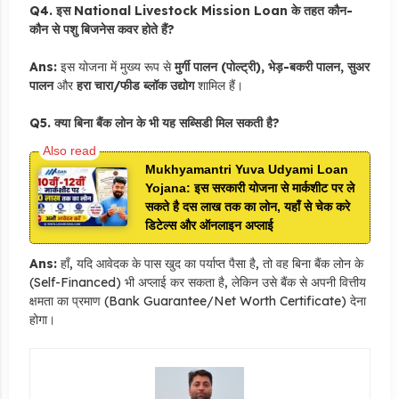
Q4. इस National Livestock Mission Loan के तहत कौन-
कौन से पशु बिजनेस कवर होते हैं?
Ans:
इस योजना में मुख्य रूप से
मुर्गी पालन (पोल्ट्री), भेड़-बकरी पालन, सुअर
पालन
और
हरा चारा/फीड ब्लॉक उद्योग
शामिल हैं।
Q5. क्या बिना बैंक लोन के भी यह सब्सिडी मिल सकती है?
Mukhyamantri Yuva Udyami Loan
Yojana: इस सरकारी योजना से मार्कशीट पर ले
सकते है दस लाख तक का लोन, यहाँ से चेक करे
डिटेल्स और ऑनलाइन अप्लाई
Ans:
हाँ, यदि आवेदक के पास खुद का पर्याप्त पैसा है, तो वह बिना बैंक लोन के
(Self-Financed) भी अप्लाई कर सकता है, लेकिन उसे बैंक से अपनी वित्तीय
क्षमता का प्रमाण (Bank Guarantee/Net Worth Certificate) देना
होगा।