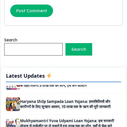
सकते है 8 लाख तक का लोन, मिलती है 40 प्रतिशत सब्सिडी
PM SVANidhi Scheme Apply Online: छोटे दुकानदारों को इस
स्कीम के तहत मिलता है ₹50,000 का लोन, कम ब्याज के साथ मिलती है 15%
सब्सिडी
Labour House Construction Loan Scheme: श्रमिक मकान
Search
निर्माण लोन योजना से मजदुर साथी ले सकते है दो लाख का लोन, 8 साल नहीं देना
Search
होता कोई ब्याज
Matrushakti Udyamita Yojana Loan: मातृशक्ति उद्यमिता योजना
के तहत मिलेगा 5 लाख तक का लोन, ऐसें करें आवेदन
Latest Updates
Haryana Shilp Sampada Loan Yojana: हस्तशिल्पियों और
कारीगरों के लिए सुनहरा अवसर, 10 लाख तक के ऋण की पूरी जानकारी
Mukhyamantri Yuva Udyami Loan Yojana: इस सरकारी
योजना से मार्कशीट पर ले सकते है दस लाख तक का लोन, यहाँ से चेक करे
डिटेल्स और ऑनलाइन अप्लाई