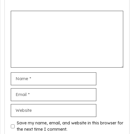
Comment
Name
Email
Stand Up India Scheme Apply Online: नया व्यवसाय शुरू करने
Website
वालों के लिए वरदान है ये सरकारी योजना, 25% सब्सिडी के साथ मिलता है 1
करोड़ का लोन
Save my name, email, and website in this browser for
the next time I comment.
Griha Sugam Yojana Apply Online: घर बनाने के लिए LIC से ले