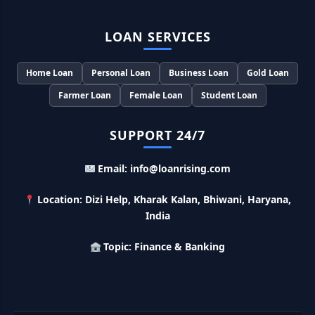
PM Matru Vandana Yojana: गर्भवती महिलाओं को इस सरकारी स्कीम
LOAN SERVICES
से मिलते है 5000 रूपए, इस प्रकार कर सकते है आवेदन
Home Loan
Personal Loan
Business Loan
Gold Loan
India Post Loan Apply: इस प्रकार डाकघर से ले सकते है 5 लाख तक
का लोन, लगता है सबसे कम ब्याज
Farmer Loan
Female Loan
Student Loan
LIC Kanyadan Policy Online Apply: LIC की इस स्कीम में जमा
SUPPORT 24/7
करे 121 रूपए तो मिलेंगे पुरे 27 लाख, अभी ऐसे करे अप्लाई
Email: info@loanrising.com
HKVIB Loan Scheme: अपना बिजनेस शुरू करने के लिए सरकार दे रही है
50 लाख तक का लोन, गांव वालो को 25% सब्सिडी
Location: Dizi Help, Kharak Kalan, Bhiwani, Haryana,
India
Pradhan Mantri Awas Loan Scheme: इस सरकारी स्कीम से घर
बनाने के लिए मिलता है 12 लाख का लोन, 20 साल में आसान किस्तों में करे जमा
Topic: Finance & Banking
Divyangjan Swavalamban Loan Yojana: इस सरकारी स्कीम से
दिव्यांगजन रोजगार के लिए ले सकते है 5 लाख तक का लोन, सिर्फ 4% देना होता
है ब्याज