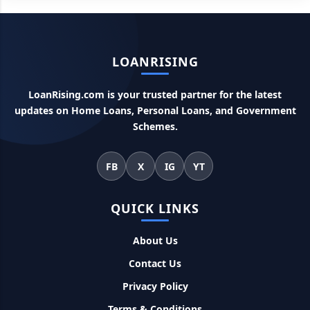
Canara Bank Loan Apply Online: इस तरह कैनरा बैंक से घर बैठे ले
सकते है 20 लाख तक का लोन, अभी ऐसे करे अप्लाई
LOANRISING
PM KCC Loan: इस प्रकार बनवा सकते है PM किसान क्रेडिट कार्ड, घर
बैठे मिलता है सबसे सस्ता 5 लाख तक का लोन
LoanRising.com is your trusted partner for the latest
updates on Home Loans, Personal Loans, and Government
महिलाओं के लिए ये 5 लोन होते है ब्याज फ्री, छोटी किस्तों में आसानी से कर
Schemes.
सकती है भुगतान
FB
X
IG
YT
Kotak Saving Account Open Online: आज ही घर बैठे खोले ये
जीरो बैलेंस बैंक अकाउंट, फ्री डेबिट कार्ड और जमा पर तगड़ा ब्याज
QUICK LINKS
UPI Credit Line Loan: अब UPI से भी ले सकते है 50000 तक का लोन,
बस अपने मोबाइल से ऐसे करे अप्लाई
About Us
Contact Us
Pradhanmantri Home Loan Yojana: गरीब परिवारों के लिए शुरू
Privacy Policy
हुई प्रधानमंत्री होम लोन योजना, 25 लाख को मिलेगा पैसा
Terms & Conditions