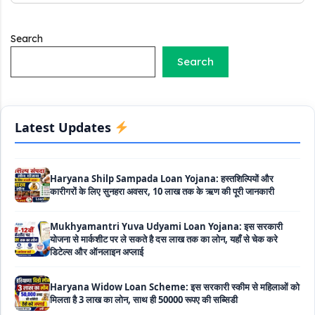
सब्सिडी
Labour House Construction Loan Scheme: श्रमिक मकान
Search
निर्माण लोन योजना से मजदुर साथी ले सकते है दो लाख का लोन, 8 साल नहीं देना
होता कोई ब्याज
Search
Matrushakti Udyamita Yojana Loan: मातृशक्ति उद्यमिता योजना
के तहत मिलेगा 5 लाख तक का लोन, ऐसें करें आवेदन
Latest Updates
Haryana Shilp Sampada Loan Yojana: हस्तशिल्पियों और
कारीगरों के लिए सुनहरा अवसर, 10 लाख तक के ऋण की पूरी जानकारी
Mukhyamantri Yuva Udyami Loan Yojana: इस सरकारी
योजना से मार्कशीट पर ले सकते है दस लाख तक का लोन, यहाँ से चेक करे
डिटेल्स और ऑनलाइन अप्लाई
Haryana Widow Loan Scheme: इस सरकारी स्कीम से महिलाओं को
मिलता है 3 लाख का लोन, साथ ही 50000 रूपए की सब्सिडी
Mahila Krishi Vriddhi Loan Yojana: इस सरकारी स्कीम से