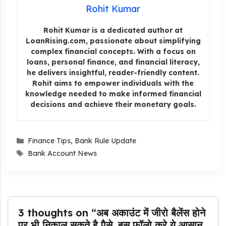
Rohit Kumar
Rohit Kumar is a dedicated author at
LoanRising.com, passionate about simplifying
complex financial concepts. With a focus on
loans, personal finance, and financial literacy,
he delivers insightful, reader-friendly content.
Rohit aims to empower individuals with the
knowledge needed to make informed financial
decisions and achieve their monetary goals.
Categories
Finance Tips
,
Bank Rule Update
Tags
Bank Account News
3 thoughts on “अब अकाउंट में जीरो बैलेंस होने
पर भी निकाल सकते है पैसे, बस फॉलो करे ये आसान