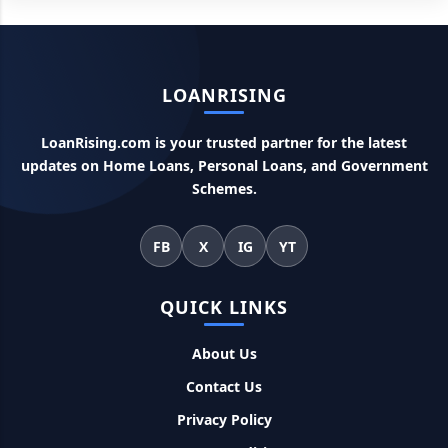
Canara Bank Loan Apply Online: इस तरह कैनरा बैंक से घर बैठे ले
सकते है 20 लाख तक का लोन, अभी ऐसे करे अप्लाई
LOANRISING
PM KCC Loan: इस प्रकार बनवा सकते है PM किसान क्रेडिट कार्ड, घर
बैठे मिलता है सबसे सस्ता 5 लाख तक का लोन
LoanRising.com is your trusted partner for the latest
updates on Home Loans, Personal Loans, and Government
महिलाओं के लिए ये 5 लोन होते है ब्याज फ्री, छोटी किस्तों में आसानी से कर
Schemes.
सकती है भुगतान
FB
X
IG
YT
Kotak Saving Account Open Online: आज ही घर बैठे खोले ये
जीरो बैलेंस बैंक अकाउंट, फ्री डेबिट कार्ड और जमा पर तगड़ा ब्याज
QUICK LINKS
UPI Credit Line Loan: अब UPI से भी ले सकते है 50000 तक का लोन,
About Us
बस अपने मोबाइल से ऐसे करे अप्लाई
Contact Us
Pradhanmantri Home Loan Yojana: गरीब परिवारों के लिए शुरू
Privacy Policy
हुई प्रधानमंत्री होम लोन योजना, 25 लाख को मिलेगा पैसा