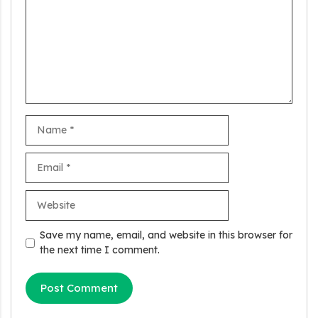
Name
Email
Stand Up India Scheme Apply Online: नया व्यवसाय शुरू करने
Website
वालों के लिए वरदान है ये सरकारी योजना, 25% सब्सिडी के साथ मिलता है 1
करोड़ का लोन
Save my name, email, and website in this browser for
the next time I comment.
Griha Sugam Yojana Apply Online: घर बनाने के लिए LIC से ले
सकते है 8 लाख तक का लोन, मिलती है 40 प्रतिशत सब्सिडी
PM SVANidhi Scheme Apply Online: छोटे दुकानदारों को इस
स्कीम के तहत मिलता है ₹50,000 का लोन, कम ब्याज के साथ मिलती है 15%