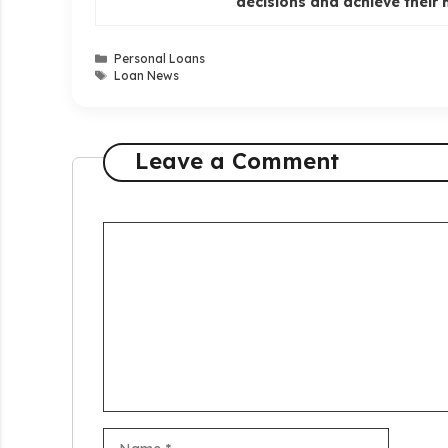
decisions and achieve their
Categories
Personal Loans
Tags
Loan News
Leave a Comment
Comment
Name