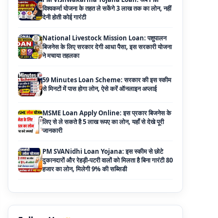
National Livestock Mission Loan: पशुपालन
बिजनेस के लिए सरकार देगी आधा पैसा, इस सरकारी योजना
ने मचाया तहलका
59 Minutes Loan Scheme: सरकार की इस स्कीम
से मिनटों में पास होगा लोन, ऐसे करें ऑनलाइन अप्लाई
MSME Loan Apply Online: इस प्रकार बिजनेस के
लिए से ले सकते है 5 लाख रूपए का लोन, यहाँ से देखे पूरी
जानकारी
PM SVANidhi Loan Yojana: इस स्कीम से छोटे
दुकानदारों और रेहड़ी-पटरी वालों को मिलता है बिना गारंटी 80
हजार का लोन, मिलेगी 9% की सब्सिडी
Haryana Self Help Group Loan 2026: स्वयं
सहायता समूह महिलाओं को मिल रहा है ₹10 लाख तक का
लोन, ऐसे करें आवेदन
Bakri Palan Loan Online Apply: अब बकरी
पालन योजना के तहत ले सकते है 5 लाख तक का लोन,
मिलती है 35% तक सब्सिडी