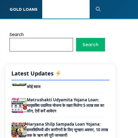
के लिए LIC से ले सकते है 8 लाख तक का लोन, मिलती है
S
GOLD LOANS
PERSONAL LOANS
40 प्रतिशत सब्सिडी
PM SVANidhi Scheme Apply Online: छोटे
दुकानदारों को इस स्कीम के तहत मिलता है ₹50,000 का
Search
लोन, कम ब्याज के साथ मिलती है 15% सब्सिडी
Search
Labour House Construction Loan
Scheme: श्रमिक मकान निर्माण लोन योजना से मजदुर
साथी ले सकते है दो लाख का लोन, 8 साल नहीं देना होता
कोई ब्याज
Latest Updates
Matrushakti Udyamita Yojana Loan:
मातृशक्ति उद्यमिता योजना के तहत मिलेगा 5 लाख तक का
लोन, ऐसें करें आवेदन
Haryana Shilp Sampada Loan Yojana:
हस्तशिल्पियों और कारीगरों के लिए सुनहरा अवसर, 10 लाख
तक के ऋण की पूरी जानकारी
Mukhyamantri Yuva Udyami Loan
Yojana: इस सरकारी योजना से मार्कशीट पर ले सकते है
दस लाख तक का लोन, यहाँ से चेक करे डिटेल्स और