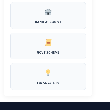
Kotak Saving Account Open Online: आज ही
घर बैठे खोले ये जीरो बैलेंस बैंक अकाउंट, फ्री डेबिट कार्ड
और जमा पर तगड़ा ब्याज
BANK ACCOUNT
UPI Credit Line Loan: अब UPI से भी ले सकते है
50000 तक का लोन, बस अपने मोबाइल से ऐसे करे अप्लाई
Pradhanmantri Home Loan Yojana: गरीब
परिवारों के लिए शुरू हुई प्रधानमंत्री होम लोन योजना, 25
लाख को मिलेगा पैसा
GOVT SCHEME
Dairy Farming Loan Apply Online: डेयरी
फार्मिंग लोन योजना के आवेदन हुए शुरू, इस प्रकार ले सकते
है दस लाख तक का लोन
PM Kusum Yojana Loan: किसानों को भारत
FINANCE TIPS
सरकार की इस योजना के तहत मिलता है तगड़ा लोन, साथ ही
मिलेगी 60% तक सब्सिडी
SBI बैंक बिजनेस करने के लिए बिना गारंटी दे रहा है इतने
लाख का लोन, केवल 8% देना होगा ब्याज