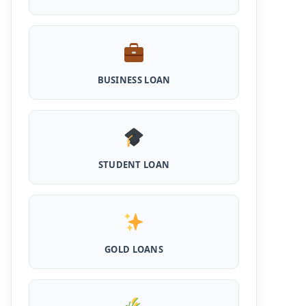
Shilpi Samridhi Loan Scheme: इस सरकारी
योजना से गरीबों को मिलता है 50 हजार से 5 लाख तक का
लोन, लगता है कम ब्याज और 50% सब्सिडी
Cattle and Murrah Development Yojana:
BUSINESS LOAN
दुधारू पशु के लिए प्रोत्साहन राशि योजना शुरू, अब भैस
खरीदने के लिए मिलेंगे 40000
Udyogini Loan Yojana Apply Online:
महिलाओं को बिना गारंटी और बिना ब्याज के मिलेगा ₹3 लाख
तक का लोन, 50% राशि वापिस करनी होती है जमा
STUDENT LOAN
Pashu Shed Loan Scheme: पशु शेड बनवाने के
लिए ऐसे ले सकते है 5 लाख तक का सरकारी लोन, मिलेगी
50% सब्सिड़ी
Pashupalan Kisan Credit Card: पशुपालकों के
लिए बड़ी खुशखबरी, इस स्कीम से बिना गारंटी पाएं 2 लाख
GOLD LOANS
तक का लोन
MPocket Student Loan: स्टूडेंट्स यहाँ से ले सकते
है पुरे 50 हजार तक का लोन, ना सिबिल ना इनकम प्रूफ