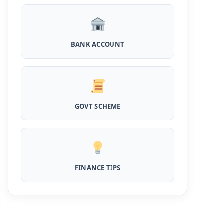
घर बैठे खोले ये जीरो बैलेंस बैंक अकाउंट, फ्री डेबिट कार्ड
और जमा पर तगड़ा ब्याज
UPI Credit Line Loan: अब UPI से भी ले सकते है
BANK ACCOUNT
50000 तक का लोन, बस अपने मोबाइल से ऐसे करे अप्लाई
Pradhanmantri Home Loan Yojana: गरीब
परिवारों के लिए शुरू हुई प्रधानमंत्री होम लोन योजना, 25
लाख को मिलेगा पैसा
GOVT SCHEME
Dairy Farming Loan Apply Online: डेयरी
फार्मिंग लोन योजना के आवेदन हुए शुरू, इस प्रकार ले सकते
है दस लाख तक का लोन
PM Kusum Yojana Loan: किसानों को भारत
सरकार की इस योजना के तहत मिलता है तगड़ा लोन, साथ ही
मिलेगी 60% तक सब्सिडी
FINANCE TIPS
SBI बैंक बिजनेस करने के लिए बिना गारंटी दे रहा है इतने
लाख का लोन, केवल 8% देना होगा ब्याज