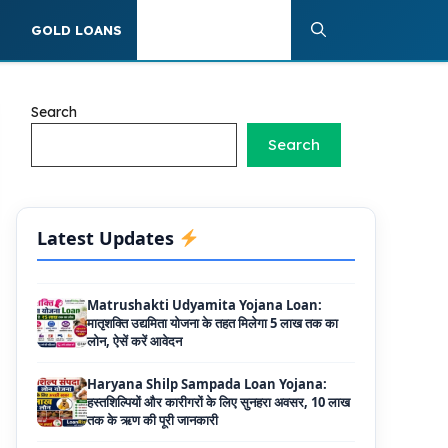
40 प्रतिशत सब्सिडी
S
GOLD LOANS
PERSONAL LOANS
PM SVANidhi Scheme Apply Online: छोटे
दुकानदारों को इस स्कीम के तहत मिलता है ₹50,000 का
लोन, कम ब्याज के साथ मिलती है 15% सब्सिडी
Search
Labour House Construction Loan
Scheme: श्रमिक मकान निर्माण लोन योजना से मजदुर
Search
साथी ले सकते है दो लाख का लोन, 8 साल नहीं देना होता
कोई ब्याज
Matrushakti Udyamita Yojana Loan:
Latest Updates
मातृशक्ति उद्यमिता योजना के तहत मिलेगा 5 लाख तक का
लोन, ऐसें करें आवेदन
Haryana Shilp Sampada Loan Yojana:
हस्तशिल्पियों और कारीगरों के लिए सुनहरा अवसर, 10 लाख
तक के ऋण की पूरी जानकारी
Mukhyamantri Yuva Udyami Loan
Yojana: इस सरकारी योजना से मार्कशीट पर ले सकते है
दस लाख तक का लोन, यहाँ से चेक करे डिटेल्स और
ऑनलाइन अप्लाई