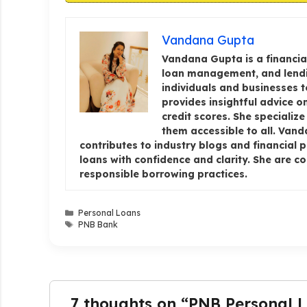
Vandana Gupta
Vandana Gupta is a financial
loan management, and lendi
individuals and businesses 
provides insightful advice 
credit scores. She specializ
them accessible to all. Van
contributes to industry blogs and financial 
loans with confidence and clarity. She are c
responsible borrowing practices.
Categories
Personal Loans
Tags
PNB Bank
7 thoughts on “PNB Personal Loan: प