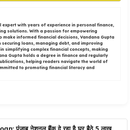
 expert with years of experience in personal finance,
ng solutions. With a passion for empowering
to make informed financial decisions, Vandana Gupta
on securing loans, managing debt, and improving
e in simplifying complex financial concepts, making
dana Gupta holds a degree in finance and regularly
publications, helping readers navigate the world of
ommitted to promoting financial literacy and
ंजाब नेशनल बैंक दे रहा है घर बैठे 5 लाख