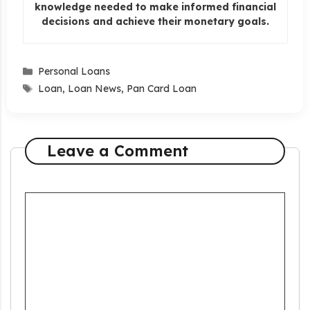
knowledge needed to make informed financial
decisions and achieve their monetary goals.
Categories
Personal Loans
Tags
Loan
,
Loan News
,
Pan Card Loan
Leave a Comment
Comment