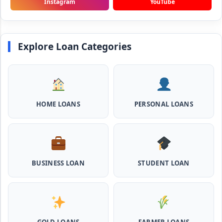
Instagram
YouTube
NHFDC E-Rickshaw Loan Scheme Apply Online: अब ई-
रिक्शा खरीदने के लिए सकते है 1.5 लाख का सरकारी लोन, मिलेगी 50% तक
सब्सिडी
Explore Loan Categories
Rashtriya Gokul Mission Loan Scheme 2026: इस सरकारी
स्कीम से गाय डेयरी के लिए मिलेगा तगड़ी सब्सिडी के साथ लोन, आप भी ऐसे उठा
सकते है लाभ
SBI e-Mudra Loan Scheme: इस स्कीम से बेरोजगार युवाओं और छोटे
HOME LOANS
PERSONAL LOANS
बिज़नेस को मिलता है आसान लोन, 5 साल में करना होता है भुगतान
Haryana Milk Production Incentive Scheme Loan: इस
स्कीम से पशु डेयरी खोलने के लिए मिलता है 5 लाख का लोन, 5 साल नहीं लगता
ब्याज
BUSINESS LOAN
STUDENT LOAN
Shilpi Samridhi Loan Scheme: इस सरकारी योजना से गरीबों को
मिलता है 50 हजार से 5 लाख तक का लोन, लगता है कम ब्याज और 50%
सब्सिडी
Cattle and Murrah Development Yojana: दुधारू पशु के लिए
GOLD LOANS
FARMER LOANS