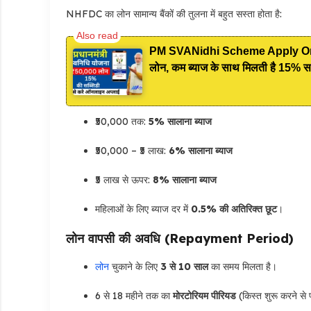
NHFDC का लोन सामान्य बैंकों की तुलना में बहुत सस्ता होता है:
PM SVANidhi Scheme Apply Online:
लोन, कम ब्याज के साथ मिलती है 15% स
₹50,000 तक:
5% सालाना ब्याज
₹50,000 – ₹5 लाख:
6% सालाना ब्याज
₹5 लाख से ऊपर:
8% सालाना ब्याज
महिलाओं के लिए ब्याज दर में
0.5% की अतिरिक्त छूट
।
लोन वापसी की अवधि (Repayment Period)
लोन
चुकाने के लिए
3 से 10 साल
का समय मिलता है।
6 से 18 महीने तक का
मोरटोरियम पीरियड
(किस्त शुरू करने से