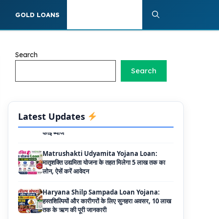
40 प्रतिशत सब्सिडी
S
GOLD LOANS
PERSONAL LOANS
PM SVANidhi Scheme Apply Online: छोटे
दुकानदारों को इस स्कीम के तहत मिलता है ₹50,000 का
लोन, कम ब्याज के साथ मिलती है 15% सब्सिडी
Search
Labour House Construction Loan
Search
Scheme: श्रमिक मकान निर्माण लोन योजना से मजदुर
साथी ले सकते है दो लाख का लोन, 8 साल नहीं देना होता
कोई ब्याज
Latest Updates
Matrushakti Udyamita Yojana Loan:
मातृशक्ति उद्यमिता योजना के तहत मिलेगा 5 लाख तक का
लोन, ऐसें करें आवेदन
Haryana Shilp Sampada Loan Yojana:
हस्तशिल्पियों और कारीगरों के लिए सुनहरा अवसर, 10 लाख
तक के ऋण की पूरी जानकारी
Mukhyamantri Yuva Udyami Loan
Yojana: इस सरकारी योजना से मार्कशीट पर ले सकते है
दस लाख तक का लोन, यहाँ से चेक करे डिटेल्स और