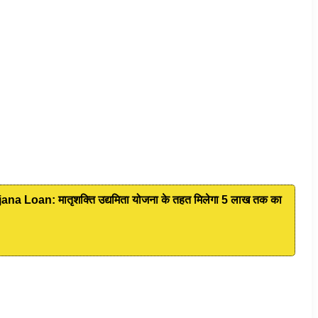
 Loan: मातृशक्ति उद्यमिता योजना के तहत मिलेगा 5 लाख तक का