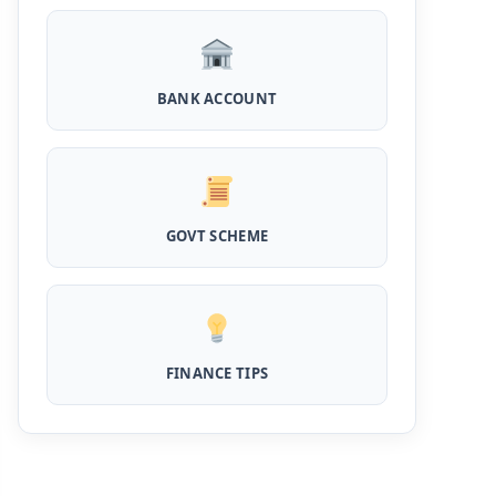
Kotak Saving Account Open Online: आज ही
घर बैठे खोले ये जीरो बैलेंस बैंक अकाउंट, फ्री डेबिट कार्ड
और जमा पर तगड़ा ब्याज
BANK ACCOUNT
UPI Credit Line Loan: अब UPI से भी ले सकते है
50000 तक का लोन, बस अपने मोबाइल से ऐसे करे अप्लाई
Pradhanmantri Home Loan Yojana: गरीब
परिवारों के लिए शुरू हुई प्रधानमंत्री होम लोन योजना, 25
लाख को मिलेगा पैसा
GOVT SCHEME
Dairy Farming Loan Apply Online: डेयरी
फार्मिंग लोन योजना के आवेदन हुए शुरू, इस प्रकार ले सकते
है दस लाख तक का लोन
PM Kusum Yojana Loan: किसानों को भारत
सरकार की इस योजना के तहत मिलता है तगड़ा लोन, साथ ही
FINANCE TIPS
मिलेगी 60% तक सब्सिडी
SBI बैंक बिजनेस करने के लिए बिना गारंटी दे रहा है इतने
लाख का लोन, केवल 8% देना होगा ब्याज