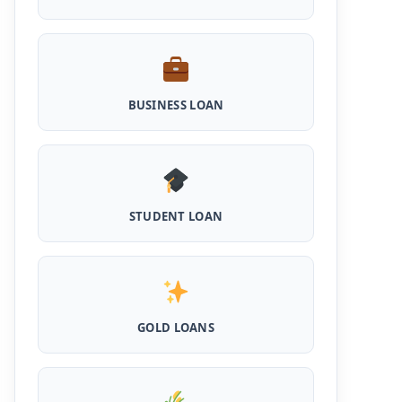
Shilpi Samridhi Loan Scheme: इस सरकारी
योजना से गरीबों को मिलता है 50 हजार से 5 लाख तक का
लोन, लगता है कम ब्याज और 50% सब्सिडी
BUSINESS LOAN
Cattle and Murrah Development Yojana:
दुधारू पशु के लिए प्रोत्साहन राशि योजना शुरू, अब भैस
खरीदने के लिए मिलेंगे 40000
Udyogini Loan Yojana Apply Online:
महिलाओं को बिना गारंटी और बिना ब्याज के मिलेगा ₹3 लाख
तक का लोन, 50% राशि वापिस करनी होती है जमा
STUDENT LOAN
Pashu Shed Loan Scheme: पशु शेड बनवाने के
लिए ऐसे ले सकते है 5 लाख तक का सरकारी लोन, मिलेगी
50% सब्सिड़ी
Pashupalan Kisan Credit Card: पशुपालकों के
GOLD LOANS
लिए बड़ी खुशखबरी, इस स्कीम से बिना गारंटी पाएं 2 लाख
तक का लोन
MPocket Student Loan: स्टूडेंट्स यहाँ से ले सकते