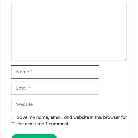
Comment
Name
Email
Website
Stand Up India Scheme Apply Online: नया व्यवसाय शुरू करने
वालों के लिए वरदान है ये सरकारी योजना, 25% सब्सिडी के साथ मिलता है 1
Save my name, email, and website in this browser for
करोड़ का लोन
the next time I comment.
Griha Sugam Yojana Apply Online: घर बनाने के लिए LIC से ले