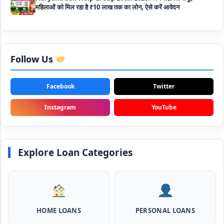
Bakri Palan Loan Online Apply: अब बकरी पालन योजना के तहत ले
सकते है 5 लाख तक का लोन, मिलती है 35% तक सब्सिडी
SBI Animal Husbandry Loan Scheme: SBI पशुपालन लोन
योजना के फॉर्म फिर से हुए शुरू, बिना गारंटी मिलता है 1 लाख से लेकर 10 लाख
Follow Us
तक का लोन
Facebook
Twitter
Mahila Samriddhi Loan Yojana: महिला समृद्धि योजना के तहत
महिलाओ को मिलता है पुरे 1 लाख का लोन, कम ब्याज के साथ तगड़ी सब्सिडी
Instagram
YouTube
NHFDC E-Rickshaw Loan Scheme Apply Online: अब ई-
रिक्शा खरीदने के लिए सकते है 1.5 लाख का सरकारी लोन, मिलेगी 50% तक
सब्सिडी
Explore Loan Categories
Rashtriya Gokul Mission Loan Scheme 2026: इस सरकारी
स्कीम से गाय डेयरी के लिए मिलेगा तगड़ी सब्सिडी के साथ लोन, आप भी ऐसे उठा
सकते है लाभ
SBI e-Mudra Loan Scheme: इस स्कीम से बेरोजगार युवाओं और छोटे
HOME LOANS
PERSONAL LOANS
बिज़नेस को मिलता है आसान लोन, 5 साल में करना होता है भुगतान