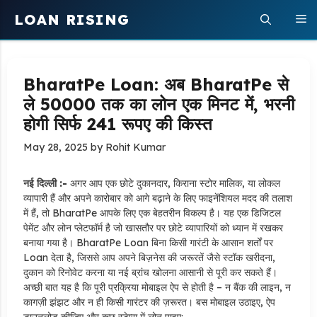
Skip
LOAN RISING
M
to
content
BharatPe Loan: अब BharatPe से
ले 50000 तक का लोन एक मिनट में, भरनी
होगी सिर्फ 241 रूपए की किस्त
May 28, 2025
by
Rohit Kumar
नई दिल्ली :-
अगर आप एक छोटे दुकानदार, किराना स्टोर मालिक, या लोकल
व्यापारी हैं और अपने कारोबार को आगे बढ़ाने के लिए फाइनेंशियल मदद की तलाश
में हैं, तो BharatPe आपके लिए एक बेहतरीन विकल्प है। यह एक डिजिटल
पेमेंट और लोन प्लेटफॉर्म है जो खासतौर पर छोटे व्यापारियों को ध्यान में रखकर
बनाया गया है। BharatPe Loan बिना किसी गारंटी के आसान शर्तों पर
Loan देता है, जिससे आप अपने बिज़नेस की जरूरतें जैसे स्टॉक खरीदना,
दुकान को रिनोवेट करना या नई ब्रांच खोलना आसानी से पूरी कर सकते हैं।
अच्छी बात यह है कि पूरी प्रक्रिया मोबाइल ऐप से होती है – न बैंक की लाइन, न
कागज़ी झंझट और न ही किसी गारंटर की ज़रूरत। बस मोबाइल उठाइए, ऐप
डाउनलोड कीजिए और कुछ स्टेप्स में लोन पाइए: