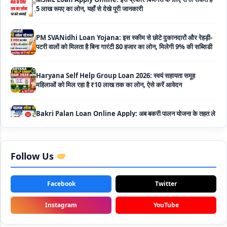
PM SVANidhi Loan Yojana: इस स्कीम से छोटे दुकानदारों और रेहड़ी-
पटरी वालों को मिलता है बिना गारंटी 80 हजार का लोन, मिलेगी 9% की सब्सिडी
Haryana Self Help Group Loan 2026: स्वयं सहायता समूह
महिलाओं को मिल रहा है ₹10 लाख तक का लोन, ऐसे करें आवेदन
Bakri Palan Loan Online Apply: अब बकरी पालन योजना के तहत ले
सकते है 5 लाख तक का लोन, मिलती है 35% तक सब्सिडी
SBI Animal Husbandry Loan Scheme: SBI पशुपालन लोन
योजना के फॉर्म फिर से हुए शुरू, बिना गारंटी मिलता है 1 लाख से लेकर 10 लाख
तक का लोन
Follow Us
Mahila Samriddhi Loan Yojana: महिला समृद्धि योजना के तहत
महिलाओ को मिलता है पुरे 1 लाख का लोन, कम ब्याज के साथ तगड़ी सब्सिडी
Facebook
Twitter
NHFDC E-Rickshaw Loan Scheme Apply Online: अब ई-
Instagram
YouTube
रिक्शा खरीदने के लिए सकते है 1.5 लाख का सरकारी लोन, मिलेगी 50% तक
सब्सिडी