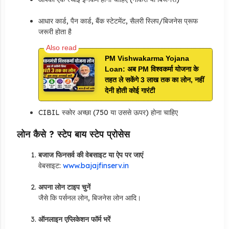
आधार कार्ड, पैन कार्ड, बैंक स्टेटमेंट, सैलरी स्लिप/बिजनेस प्रूफ
जरूरी होता है
PM Vishwakarma Yojana
Loan: अब PM विश्वकर्मा योजना के
तहत ले सकेंगे 3 लाख तक का लोन, नहीं
देनी होती कोई गारंटी
CIBIL स्कोर अच्छा (750 या उससे ऊपर) होना चाहिए
लोन कैसे ? स्टेप बाय स्टेप प्रोसेस
बजाज फिनसर्व की वेबसाइट या ऐप पर जाएं
वेबसाइट:
www.bajajfinserv.in
अपना लोन टाइप चुनें
जैसे कि पर्सनल लोन, बिजनेस लोन आदि।
ऑनलाइन एप्लिकेशन फॉर्म भरें