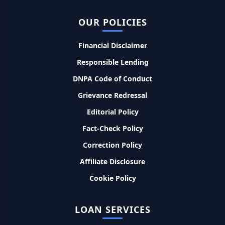
PM Kusum Yojana Loan: किसानों को भारत सरकार की इस योजना के
तहत मिलता है तगड़ा लोन, साथ ही मिलेगी 60% तक सब्सिडी
OUR POLICIES
Financial Disclaimer
SBI बैंक बिजनेस करने के लिए बिना गारंटी दे रहा है इतने लाख का लोन, केवल
8% देना होगा ब्याज
Responsible Lending
DNPA Code of Conduct
Murgi Palan Loan Yojana: मुर्गी पालन करने के लिए ले सकते है पुरे 9
लाख तक का लोन, मिलती है तगड़ी सब्सिडी
Grievance Redressal
Editorial Policy
PM Dhan Dhanya Kirshi Loan Scheme: अब किसान साथी PM
धन धान्य कृषि लोन योजना से ले सकते है 5 लाख तक लोन, सिर्फ 4% लगेगा
Fact-Check Policy
ब्याज
Correction Policy
PMEGP Loan Online Apply: खुद का व्यवसाय शुरू करने के लिए आप
Affiliate Disclosure
भी इस योजना से ले सकते है 25 लाख तक का लोन, मिलेगी 35% की सब्सिडी
Cookie Policy
PM Matru Vandana Yojana: गर्भवती महिलाओं को इस सरकारी स्कीम
से मिलते है 5000 रूपए, इस प्रकार कर सकते है आवेदन
LOAN SERVICES