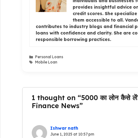
individuals and businesses 
provides insightful advice 
credit scores. She specializ
them accessible to all. Van
contributes to industry blogs and financial 
loans with confidence and clarity. She are c
responsible borrowing practices.
Categories
Personal Loans
Tags
Mobile Loan
1 thought on “₹5000 का लोन कैसे लें? मो
Finance News”
Ishwar nath
June 1, 2025 at 10:57 pm