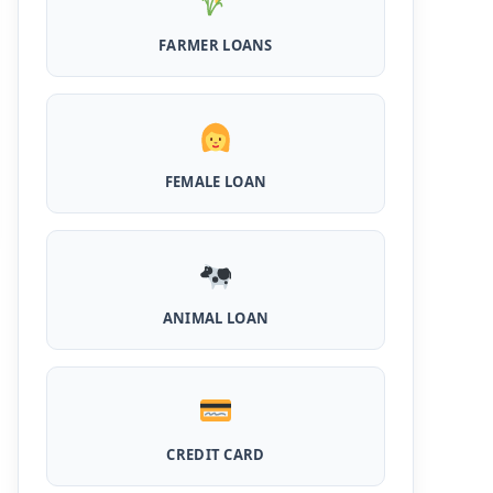
है पुरे 50 हजार तक का लोन, ना सिबिल ना इनकम प्रूफ
FARMER LOANS
Airtel Payment Bank Loan Online Apply:
अब एयरटेल पेमेंट बैंक से ले सकते हैं पुरे 5 लाख रूपए का
लोन, अभी ऐसे आपके फोन से करे अप्लाई
Flipkart Loan Apply Online: इस प्रकार बिना
किसी झंझट से फ्लिपकार्ट से ले सकते है एक लाख तक का
FEMALE LOAN
लोन, सिर्फ PAN कार्ड की होती है जरुरत
Canara Bank Loan Apply Online: इस तरह
कैनरा बैंक से घर बैठे ले सकते है 20 लाख तक का लोन, अभी
ऐसे करे अप्लाई
ANIMAL LOAN
PM KCC Loan: इस प्रकार बनवा सकते है PM किसान
क्रेडिट कार्ड, घर बैठे मिलता है सबसे सस्ता 5 लाख तक का
लोन
महिलाओं के लिए ये 5 लोन होते है ब्याज फ्री, छोटी किस्तों में
आसानी से कर सकती है भुगतान
CREDIT CARD