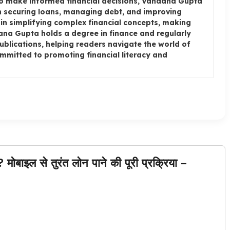
to make informed financial decisions, Vandana Gupta
on securing loans, managing debt, and improving
e in simplifying complex financial concepts, making
dana Gupta holds a degree in finance and regularly
publications, helping readers navigate the world of
ommitted to promoting financial literacy and
बाइल से तुरंत लोन पाने की पूरी प्रक्रिया –