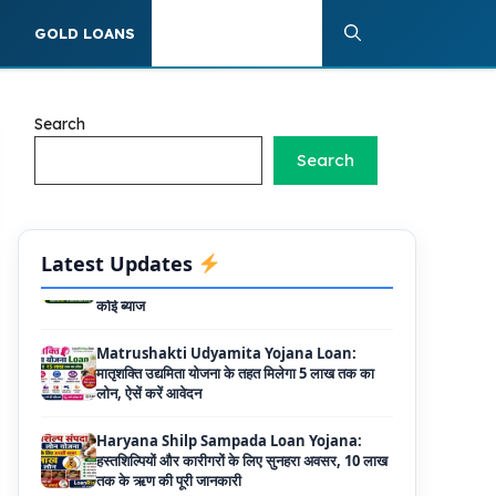
के लिए LIC से ले सकते है 8 लाख तक का लोन, मिलती है
40 प्रतिशत सब्सिडी
S
GOLD LOANS
PERSONAL LOANS
PM SVANidhi Scheme Apply Online: छोटे
दुकानदारों को इस स्कीम के तहत मिलता है ₹50,000 का
लोन, कम ब्याज के साथ मिलती है 15% सब्सिडी
Search
Search
Labour House Construction Loan
Scheme: श्रमिक मकान निर्माण लोन योजना से मजदुर
साथी ले सकते है दो लाख का लोन, 8 साल नहीं देना होता
कोई ब्याज
Latest Updates
Matrushakti Udyamita Yojana Loan:
मातृशक्ति उद्यमिता योजना के तहत मिलेगा 5 लाख तक का
लोन, ऐसें करें आवेदन
Haryana Shilp Sampada Loan Yojana:
हस्तशिल्पियों और कारीगरों के लिए सुनहरा अवसर, 10 लाख
तक के ऋण की पूरी जानकारी
Mukhyamantri Yuva Udyami Loan
Yojana: इस सरकारी योजना से मार्कशीट पर ले सकते है
दस लाख तक का लोन, यहाँ से चेक करे डिटेल्स और