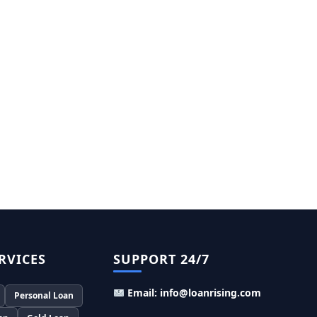
Murgi Palan Loan Yojana: मुर्गी पालन करने के
लिए ले सकते है पुरे 9 लाख तक का लोन, मिलती है तगड़ी
सब्सिडी
PM Dhan Dhanya Kirshi Loan Scheme: अब
किसान साथी PM धन धान्य कृषि लोन योजना से ले सकते है
5 लाख तक लोन, सिर्फ 4% लगेगा ब्याज
PMEGP Loan Online Apply: खुद का व्यवसाय शुरू
करने के लिए आप भी इस योजना से ले सकते है 25 लाख तक
का लोन, मिलेगी 35% की सब्सिडी
PM Matru Vandana Yojana: गर्भवती महिलाओं
को इस सरकारी स्कीम से मिलते है 5000 रूपए, इस प्रकार
कर सकते है आवेदन
India Post Loan Apply: इस प्रकार डाकघर से ले
RVICES
SUPPORT 24/7
सकते है 5 लाख तक का लोन, लगता है सबसे कम ब्याज
Email: info@loanrising.com
LIC Kanyadan Policy Online Apply: LIC की
Personal Loan
इस स्कीम में जमा करे 121 रूपए तो मिलेंगे पुरे 27 लाख,