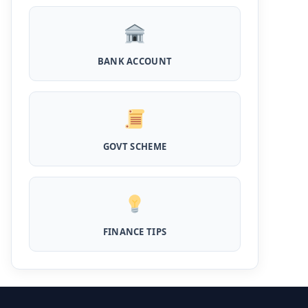
Kotak Saving Account Open Online: आज ही
घर बैठे खोले ये जीरो बैलेंस बैंक अकाउंट, फ्री डेबिट कार्ड
और जमा पर तगड़ा ब्याज
BANK ACCOUNT
UPI Credit Line Loan: अब UPI से भी ले सकते है
50000 तक का लोन, बस अपने मोबाइल से ऐसे करे अप्लाई
Pradhanmantri Home Loan Yojana: गरीब
परिवारों के लिए शुरू हुई प्रधानमंत्री होम लोन योजना, 25
GOVT SCHEME
लाख को मिलेगा पैसा
Dairy Farming Loan Apply Online: डेयरी
फार्मिंग लोन योजना के आवेदन हुए शुरू, इस प्रकार ले सकते
है दस लाख तक का लोन
FINANCE TIPS
PM Kusum Yojana Loan: किसानों को भारत
सरकार की इस योजना के तहत मिलता है तगड़ा लोन, साथ ही
मिलेगी 60% तक सब्सिडी
SBI बैंक बिजनेस करने के लिए बिना गारंटी दे रहा है इतने
लाख का लोन, केवल 8% देना होगा ब्याज