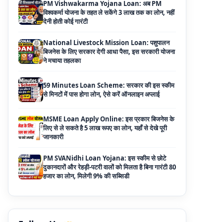
National Livestock Mission Loan: पशुपालन
बिजनेस के लिए सरकार देगी आधा पैसा, इस सरकारी योजना
ने मचाया तहलका
59 Minutes Loan Scheme: सरकार की इस स्कीम
से मिनटों में पास होगा लोन, ऐसे करें ऑनलाइन अप्लाई
MSME Loan Apply Online: इस प्रकार बिजनेस के
लिए से ले सकते है 5 लाख रूपए का लोन, यहाँ से देखे पूरी
जानकारी
PM SVANidhi Loan Yojana: इस स्कीम से छोटे
दुकानदारों और रेहड़ी-पटरी वालों को मिलता है बिना गारंटी 80
हजार का लोन, मिलेगी 9% की सब्सिडी
Haryana Self Help Group Loan 2026: स्वयं
सहायता समूह महिलाओं को मिल रहा है ₹10 लाख तक का
लोन, ऐसे करें आवेदन
Bakri Palan Loan Online Apply: अब बकरी
पालन योजना के तहत ले सकते है 5 लाख तक का लोन,
मिलती है 35% तक सब्सिडी