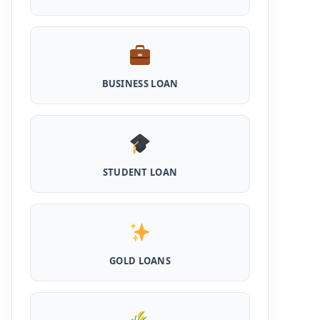
Scheme Loan: इस स्कीम से पशु डेयरी खोलने के लिए
मिलता है 5 लाख का लोन, 5 साल नहीं लगता ब्याज
Shilpi Samridhi Loan Scheme: इस सरकारी
योजना से गरीबों को मिलता है 50 हजार से 5 लाख तक का
लोन, लगता है कम ब्याज और 50% सब्सिडी
BUSINESS LOAN
Cattle and Murrah Development Yojana:
दुधारू पशु के लिए प्रोत्साहन राशि योजना शुरू, अब भैस
खरीदने के लिए मिलेंगे 40000
Udyogini Loan Yojana Apply Online:
महिलाओं को बिना गारंटी और बिना ब्याज के मिलेगा ₹3 लाख
STUDENT LOAN
तक का लोन, 50% राशि वापिस करनी होती है जमा
Pashu Shed Loan Scheme: पशु शेड बनवाने के
लिए ऐसे ले सकते है 5 लाख तक का सरकारी लोन, मिलेगी
50% सब्सिड़ी
GOLD LOANS
Pashupalan Kisan Credit Card: पशुपालकों के
लिए बड़ी खुशखबरी, इस स्कीम से बिना गारंटी पाएं 2 लाख
तक का लोन