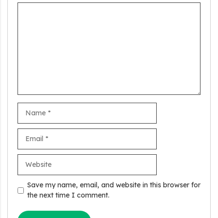
Comment
Name
Email
Stand Up India Scheme Apply Online: नया व्यवसाय शुरू करने
Website
वालों के लिए वरदान है ये सरकारी योजना, 25% सब्सिडी के साथ मिलता है 1
करोड़ का लोन
Save my name, email, and website in this browser for
the next time I comment.
Griha Sugam Yojana Apply Online: घर बनाने के लिए LIC से ले
सकते है 8 लाख तक का लोन, मिलती है 40 प्रतिशत सब्सिडी