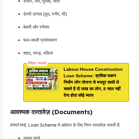
अचार, जैम, मुरब्बा, सॉस
डेयरी उत्पाद (दूध, पनीर, घी)
बेकरी और स्नैक्स
फल-सब्ज़ी प्रसंस्करण
शहद, पापड़, वडियां
Labour House Construction
Loan Scheme: श्रमिक मकान
निर्माण लोन योजना से मजदुर साथी ले
सकते है दो लाख का लोन, 8 साल नहीं
देना होता कोई ब्याज
आवश्यक दस्तावेज़ (Documents)
PMFME Loan Scheme में आवेदन के लिए निम्न दस्तावेज़ जरूरी हैं:
आधार कार्ड