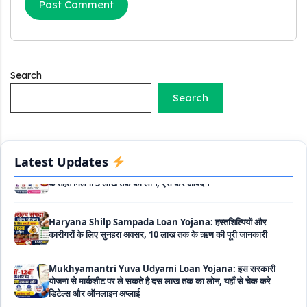
PM SVANidhi Scheme Apply Online: छोटे दुकानदारों को इस
स्कीम के तहत मिलता है ₹50,000 का लोन, कम ब्याज के साथ मिलती है 15%
सब्सिडी
Labour House Construction Loan Scheme: श्रमिक मकान
Search
निर्माण लोन योजना से मजदुर साथी ले सकते है दो लाख का लोन, 8 साल नहीं देना
Search
होता कोई ब्याज
Matrushakti Udyamita Yojana Loan: मातृशक्ति उद्यमिता योजना
के तहत मिलेगा 5 लाख तक का लोन, ऐसें करें आवेदन
Latest Updates
Haryana Shilp Sampada Loan Yojana: हस्तशिल्पियों और
कारीगरों के लिए सुनहरा अवसर, 10 लाख तक के ऋण की पूरी जानकारी
Mukhyamantri Yuva Udyami Loan Yojana: इस सरकारी
योजना से मार्कशीट पर ले सकते है दस लाख तक का लोन, यहाँ से चेक करे
डिटेल्स और ऑनलाइन अप्लाई
Haryana Widow Loan Scheme: इस सरकारी स्कीम से महिलाओं को
मिलता है 3 लाख का लोन, साथ ही 50000 रूपए की सब्सिडी