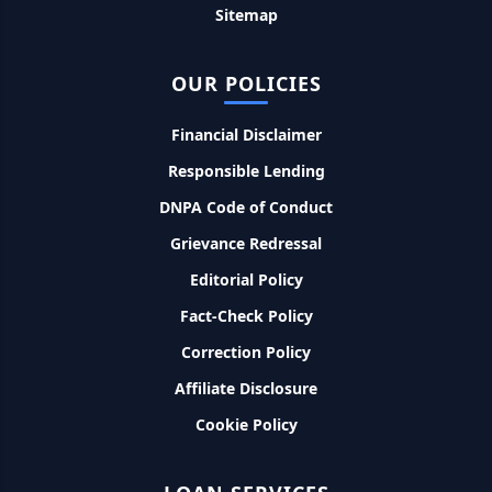
Sitemap
PM Kusum Yojana Loan: किसानों को भारत सरकार की इस योजना के
तहत मिलता है तगड़ा लोन, साथ ही मिलेगी 60% तक सब्सिडी
OUR POLICIES
SBI बैंक बिजनेस करने के लिए बिना गारंटी दे रहा है इतने लाख का लोन, केवल
Financial Disclaimer
8% देना होगा ब्याज
Responsible Lending
Murgi Palan Loan Yojana: मुर्गी पालन करने के लिए ले सकते है पुरे 9
DNPA Code of Conduct
लाख तक का लोन, मिलती है तगड़ी सब्सिडी
Grievance Redressal
PM Dhan Dhanya Kirshi Loan Scheme: अब किसान साथी PM
Editorial Policy
धन धान्य कृषि लोन योजना से ले सकते है 5 लाख तक लोन, सिर्फ 4% लगेगा
Fact-Check Policy
ब्याज
Correction Policy
PMEGP Loan Online Apply: खुद का व्यवसाय शुरू करने के लिए आप
Affiliate Disclosure
भी इस योजना से ले सकते है 25 लाख तक का लोन, मिलेगी 35% की सब्सिडी
Cookie Policy
PM Matru Vandana Yojana: गर्भवती महिलाओं को इस सरकारी स्कीम
से मिलते है 5000 रूपए, इस प्रकार कर सकते है आवेदन