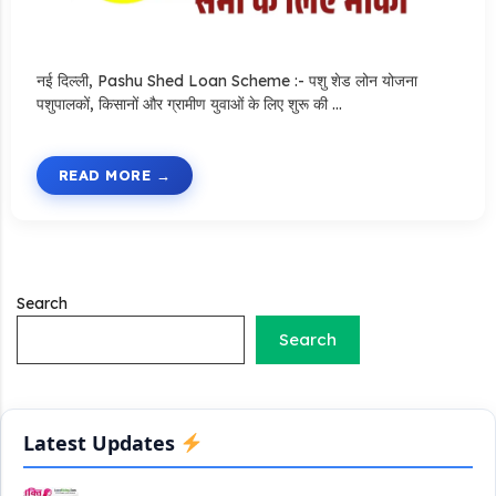
नई दिल्ली, Pashu Shed Loan Scheme :- पशु शेड लोन योजना
पशुपालकों, किसानों और ग्रामीण युवाओं के लिए शुरू की …
Stand Up India Scheme Apply Online: नया व्यवसाय शुरू करने
वालों के लिए वरदान है ये सरकारी योजना, 25% सब्सिडी के साथ मिलता है 1
करोड़ का लोन
READ MORE
Griha Sugam Yojana Apply Online: घर बनाने के लिए LIC से ले
सकते है 8 लाख तक का लोन, मिलती है 40 प्रतिशत सब्सिडी
PM SVANidhi Scheme Apply Online: छोटे दुकानदारों को इस
Search
स्कीम के तहत मिलता है ₹50,000 का लोन, कम ब्याज के साथ मिलती है 15%
सब्सिडी
Search
Labour House Construction Loan Scheme: श्रमिक मकान
निर्माण लोन योजना से मजदुर साथी ले सकते है दो लाख का लोन, 8 साल नहीं देना
होता कोई ब्याज
Latest Updates
Matrushakti Udyamita Yojana Loan: मातृशक्ति उद्यमिता योजना
के तहत मिलेगा 5 लाख तक का लोन, ऐसें करें आवेदन