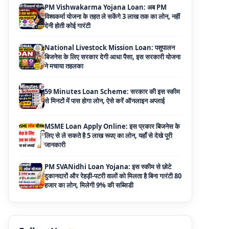
National Livestock Mission Loan: पशुपालन
बिजनेस के लिए सरकार देगी आधा पैसा, इस सरकारी योजना
ने मचाया तहलका
59 Minutes Loan Scheme: सरकार की इस स्कीम
से मिनटों में पास होगा लोन, ऐसे करें ऑनलाइन अप्लाई
MSME Loan Apply Online: इस प्रकार बिजनेस के
लिए से ले सकते है 5 लाख रूपए का लोन, यहाँ से देखे पूरी
जानकारी
PM SVANidhi Loan Yojana: इस स्कीम से छोटे
दुकानदारों और रेहड़ी-पटरी वालों को मिलता है बिना गारंटी 80
हजार का लोन, मिलेगी 9% की सब्सिडी
Haryana Self Help Group Loan 2026: स्वयं
सहायता समूह महिलाओं को मिल रहा है ₹10 लाख तक का
लोन, ऐसे करें आवेदन
Bakri Palan Loan Online Apply: अब बकरी
पालन योजना के तहत ले सकते है 5 लाख तक का लोन,
मिलती है 35% तक सब्सिडी