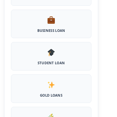
Scheme Loan: इस स्कीम से पशु डेयरी खोलने के लिए
मिलता है 5 लाख का लोन, 5 साल नहीं लगता ब्याज
Shilpi Samridhi Loan Scheme: इस सरकारी
योजना से गरीबों को मिलता है 50 हजार से 5 लाख तक का
लोन, लगता है कम ब्याज और 50% सब्सिडी
BUSINESS LOAN
Cattle and Murrah Development Yojana:
दुधारू पशु के लिए प्रोत्साहन राशि योजना शुरू, अब भैस
खरीदने के लिए मिलेंगे 40000
Udyogini Loan Yojana Apply Online:
STUDENT LOAN
महिलाओं को बिना गारंटी और बिना ब्याज के मिलेगा ₹3 लाख
तक का लोन, 50% राशि वापिस करनी होती है जमा
Pashu Shed Loan Scheme: पशु शेड बनवाने के
लिए ऐसे ले सकते है 5 लाख तक का सरकारी लोन, मिलेगी
50% सब्सिड़ी
GOLD LOANS
Pashupalan Kisan Credit Card: पशुपालकों के
लिए बड़ी खुशखबरी, इस स्कीम से बिना गारंटी पाएं 2 लाख
तक का लोन