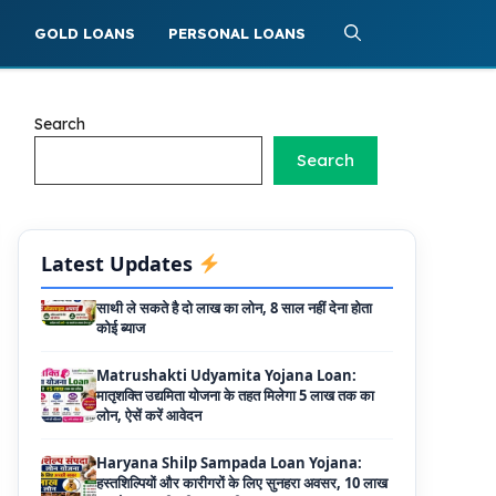
Griha Sugam Yojana Apply Online: घर बनाने
के लिए LIC से ले सकते है 8 लाख तक का लोन, मिलती है
S
GOLD LOANS
PERSONAL LOANS
40 प्रतिशत सब्सिडी
PM SVANidhi Scheme Apply Online: छोटे
दुकानदारों को इस स्कीम के तहत मिलता है ₹50,000 का
Search
लोन, कम ब्याज के साथ मिलती है 15% सब्सिडी
Search
Labour House Construction Loan
Scheme: श्रमिक मकान निर्माण लोन योजना से मजदुर
साथी ले सकते है दो लाख का लोन, 8 साल नहीं देना होता
कोई ब्याज
Latest Updates
Matrushakti Udyamita Yojana Loan:
मातृशक्ति उद्यमिता योजना के तहत मिलेगा 5 लाख तक का
लोन, ऐसें करें आवेदन
Haryana Shilp Sampada Loan Yojana:
हस्तशिल्पियों और कारीगरों के लिए सुनहरा अवसर, 10 लाख
तक के ऋण की पूरी जानकारी
Mukhyamantri Yuva Udyami Loan
Yojana: इस सरकारी योजना से मार्कशीट पर ले सकते है