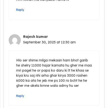
Reply
Rajesh kumar
September 30, 2025 at 12:30 am
Hlo ser shime milga mekaan ham bhot garib
he shelry 11000 hajar kamata hu gher me maa
mri pagel he or papa ko daru ki lt he khaa se
kiya kru saj nhi arha ghar kirya 3000 rashen
6000 ka ata he jeb me ps 100 ro bcht he he
gher me akela kmne wala admy hu ser
Reply