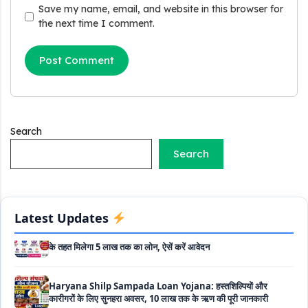
Save my name, email, and website in this browser for
the next time I comment.
Griha Sugam Yojana Apply Online: घर बनाने के लिए LIC से ले
सकते है 8 लाख तक का लोन, मिलती है 40 प्रतिशत सब्सिडी
PM SVANidhi Scheme Apply Online: छोटे दुकानदारों को इस
स्कीम के तहत मिलता है ₹50,000 का लोन, कम ब्याज के साथ मिलती है 15%
सब्सिडी
Search
Labour House Construction Loan Scheme: श्रमिक मकान
निर्माण लोन योजना से मजदुर साथी ले सकते है दो लाख का लोन, 8 साल नहीं देना
Search
होता कोई ब्याज
Matrushakti Udyamita Yojana Loan: मातृशक्ति उद्यमिता योजना
के तहत मिलेगा 5 लाख तक का लोन, ऐसें करें आवेदन
Latest Updates
Haryana Shilp Sampada Loan Yojana: हस्तशिल्पियों और
कारीगरों के लिए सुनहरा अवसर, 10 लाख तक के ऋण की पूरी जानकारी
Mukhyamantri Yuva Udyami Loan Yojana: इस सरकारी
योजना से मार्कशीट पर ले सकते है दस लाख तक का लोन, यहाँ से चेक करे