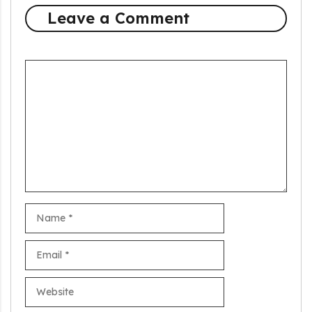
Leave a Comment
Comment
Name
Email
Stand Up India Scheme Apply Online: नया व्यवसाय शुरू करने
Website
वालों के लिए वरदान है ये सरकारी योजना, 25% सब्सिडी के साथ मिलता है 1
करोड़ का लोन