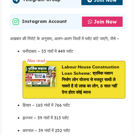
Join Now
Instagram Account
अखबार की रिपोर्ट के अनुसार, अलग-अलग जिलों में प्लॉट बांटे जाएंगे, जैसे –
फरीदाबाद – 33 गांवों में 449 प्लॉट
Labour House Construction
Loan Scheme: श्रमिक मकान
निर्माण लोन योजना से मजदुर साथी ले
सकते है दो लाख का लोन, 8 साल नहीं
देना होता कोई ब्याज
हिसार – 165 गांवों में 766 प्लॉट
झज्जर – 39 गांवों में 313 प्लॉट
करनाल – 39 गांवों में 252 प्लॉट