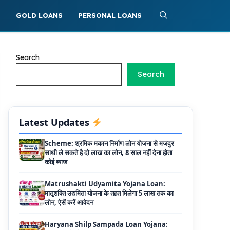
Griha Sugam Yojana Apply Online: घर बनाने
के लिए LIC से ले सकते है 8 लाख तक का लोन, मिलती है
S
GOLD LOANS
PERSONAL LOANS
40 प्रतिशत सब्सिडी
PM SVANidhi Scheme Apply Online: छोटे
दुकानदारों को इस स्कीम के तहत मिलता है ₹50,000 का
Search
लोन, कम ब्याज के साथ मिलती है 15% सब्सिडी
Search
Labour House Construction Loan
Scheme: श्रमिक मकान निर्माण लोन योजना से मजदुर
साथी ले सकते है दो लाख का लोन, 8 साल नहीं देना होता
कोई ब्याज
Latest Updates
Matrushakti Udyamita Yojana Loan:
मातृशक्ति उद्यमिता योजना के तहत मिलेगा 5 लाख तक का
लोन, ऐसें करें आवेदन
Haryana Shilp Sampada Loan Yojana:
हस्तशिल्पियों और कारीगरों के लिए सुनहरा अवसर, 10 लाख
तक के ऋण की पूरी जानकारी
Mukhyamantri Yuva Udyami Loan
Yojana: इस सरकारी योजना से मार्कशीट पर ले सकते है