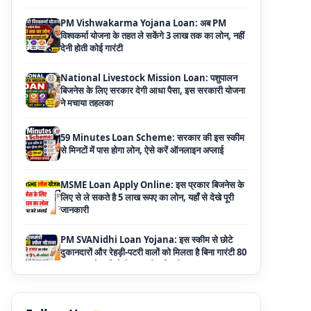
National Livestock Mission Loan: पशुपालन
बिजनेस के लिए सरकार देगी आधा पैसा, इस सरकारी योजना
ने मचाया तहलका
59 Minutes Loan Scheme: सरकार की इस स्कीम
से मिनटों में पास होगा लोन, ऐसे करें ऑनलाइन अप्लाई
MSME Loan Apply Online: इस प्रकार बिजनेस के
लिए से ले सकते है 5 लाख रूपए का लोन, यहाँ से देखे पूरी
जानकारी
PM SVANidhi Loan Yojana: इस स्कीम से छोटे
दुकानदारों और रेहड़ी-पटरी वालों को मिलता है बिना गारंटी 80
हजार का लोन, मिलेगी 9% की सब्सिडी
Haryana Self Help Group Loan 2026: स्वयं
सहायता समूह महिलाओं को मिल रहा है ₹10 लाख तक का
लोन, ऐसे करें आवेदन
Bakri Palan Loan Online Apply: अब बकरी
पालन योजना के तहत ले सकते है 5 लाख तक का लोन,