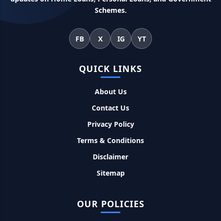
Schemes.
Kotak Saving Account Open Online: आज ही घर बैठे खोले ये
जीरो बैलेंस बैंक अकाउंट, फ्री डेबिट कार्ड और जमा पर तगड़ा ब्याज
FB
X
IG
YT
UPI Credit Line Loan: अब UPI से भी ले सकते है 50000 तक का लोन,
बस अपने मोबाइल से ऐसे करे अप्लाई
QUICK LINKS
About Us
Pradhanmantri Home Loan Yojana: गरीब परिवारों के लिए शुरू
हुई प्रधानमंत्री होम लोन योजना, 25 लाख को मिलेगा पैसा
Contact Us
Privacy Policy
Dairy Farming Loan Apply Online: डेयरी फार्मिंग लोन योजना के
आवेदन हुए शुरू, इस प्रकार ले सकते है दस लाख तक का लोन
Terms & Conditions
Disclaimer
PM Kusum Yojana Loan: किसानों को भारत सरकार की इस योजना के
Sitemap
तहत मिलता है तगड़ा लोन, साथ ही मिलेगी 60% तक सब्सिडी
OUR POLICIES
SBI बैंक बिजनेस करने के लिए बिना गारंटी दे रहा है इतने लाख का लोन, केवल
8% देना होगा ब्याज