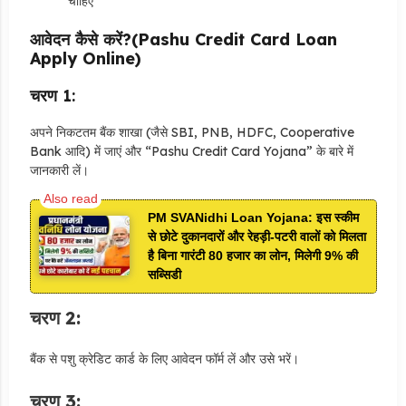
चाहिए
आवेदन कैसे करें?(Pashu Credit Card Loan
Apply Online)
चरण 1:
अपने निकटतम बैंक शाखा (जैसे SBI, PNB, HDFC, Cooperative
Bank आदि) में जाएं और “Pashu Credit Card Yojana” के बारे में
जानकारी लें।
PM SVANidhi Loan Yojana: इस स्कीम
से छोटे दुकानदारों और रेहड़ी-पटरी वालों को मिलता
है बिना गारंटी 80 हजार का लोन, मिलेगी 9% की
सब्सिडी
चरण 2:
बैंक से पशु क्रेडिट कार्ड के लिए आवेदन फॉर्म लें और उसे भरें।
चरण 3: