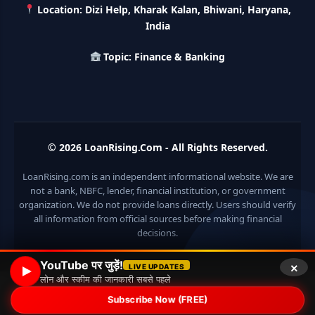
50 लाख तक का लोन, गांव वालो को 25% सब्सिडी
Location: Dizi Help, Kharak Kalan, Bhiwani, Haryana,
India
Pradhan Mantri Awas Loan Scheme: इस सरकारी स्कीम से घर
Topic: Finance & Banking
बनाने के लिए मिलता है 12 लाख का लोन, 20 साल में आसान किस्तों में करे जमा
Divyangjan Swavalamban Loan Yojana: इस सरकारी स्कीम से
दिव्यांगजन रोजगार के लिए ले सकते है 5 लाख तक का लोन, सिर्फ 4% देना होता
है ब्याज
© 2026
LoanRising.Com
- All Rights Reserved.
Stand Up India Scheme Apply Online: नया व्यवसाय शुरू करने
वालों के लिए वरदान है ये सरकारी योजना, 25% सब्सिडी के साथ मिलता है 1
LoanRising.com is an independent informational website. We are
करोड़ का लोन
not a bank, NBFC, lender, financial institution, or government
organization. We do not provide loans directly. Users should verify
Griha Sugam Yojana Apply Online: घर बनाने के लिए LIC से ले
all information from official sources before making financial
सकते है 8 लाख तक का लोन, मिलती है 40 प्रतिशत सब्सिडी
decisions.
PM SVANidhi Scheme Apply Online: छोटे दुकानदारों को इस
×
YouTube पर जुड़ें!
LIVE UPDATES
स्कीम के तहत मिलता है ₹50,000 का लोन, कम ब्याज के साथ मिलती है 15%
लोन और स्कीम की जानकारी सबसे पहले
सब्सिडी
© 2026 Loan Rising
• Built with
GeneratePress
Subscribe Now (FREE)