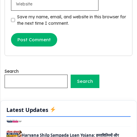
Website
वालों के लिए वरदान है ये सरकारी योजना, 25% सब्सिडी के साथ मिलता है 1
करोड़ का लोन
Save my name, email, and website in this browser for
the next time I comment.
Griha Sugam Yojana Apply Online: घर बनाने के लिए LIC से ले
सकते है 8 लाख तक का लोन, मिलती है 40 प्रतिशत सब्सिडी
PM SVANidhi Scheme Apply Online: छोटे दुकानदारों को इस
स्कीम के तहत मिलता है ₹50,000 का लोन, कम ब्याज के साथ मिलती है 15%
सब्सिडी
Labour House Construction Loan Scheme: श्रमिक मकान
Search
निर्माण लोन योजना से मजदुर साथी ले सकते है दो लाख का लोन, 8 साल नहीं देना
Search
होता कोई ब्याज
Matrushakti Udyamita Yojana Loan: मातृशक्ति उद्यमिता योजना
के तहत मिलेगा 5 लाख तक का लोन, ऐसें करें आवेदन
Latest Updates
Haryana Shilp Sampada Loan Yojana: हस्तशिल्पियों और
कारीगरों के लिए सुनहरा अवसर, 10 लाख तक के ऋण की पूरी जानकारी