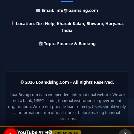
India Post Loan Apply: इस प्रकार डाकघर से ले सकते है 5 लाख तक
का लोन, लगता है सबसे कम ब्याज
Email: info@loanrising.com
Location: Dizi Help, Kharak Kalan, Bhiwani, Haryana,
LIC Kanyadan Policy Online Apply: LIC की इस स्कीम में जमा
करे 121 रूपए तो मिलेंगे पुरे 27 लाख, अभी ऐसे करे अप्लाई
India
Topic: Finance & Banking
HKVIB Loan Scheme: अपना बिजनेस शुरू करने के लिए सरकार दे रही है
50 लाख तक का लोन, गांव वालो को 25% सब्सिडी
Pradhan Mantri Awas Loan Scheme: इस सरकारी स्कीम से घर
बनाने के लिए मिलता है 12 लाख का लोन, 20 साल में आसान किस्तों में करे जमा
© 2026
LoanRising.Com
- All Rights Reserved.
Divyangjan Swavalamban Loan Yojana: इस सरकारी स्कीम से
LoanRising.com is an independent informational website. We are
दिव्यांगजन रोजगार के लिए ले सकते है 5 लाख तक का लोन, सिर्फ 4% देना होता
है ब्याज
not a bank, NBFC, lender, financial institution, or government
organization. We do not provide loans directly. Users should verify
all information from official sources before making financial
Stand Up India Scheme Apply Online: नया व्यवसाय शुरू करने
वालों के लिए वरदान है ये सरकारी योजना, 25% सब्सिडी के साथ मिलता है 1
decisions.
करोड़ का लोन
×
YouTube पर जुड़ें!
LIVE UPDATES