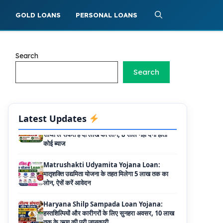
Griha Sugam Yojana Apply Online: घर बनाने
S
GOLD LOANS
PERSONAL LOANS
के लिए LIC से ले सकते है 8 लाख तक का लोन, मिलती है
40 प्रतिशत सब्सिडी
PM SVANidhi Scheme Apply Online: छोटे
Search
दुकानदारों को इस स्कीम के तहत मिलता है ₹50,000 का
लोन, कम ब्याज के साथ मिलती है 15% सब्सिडी
Search
Labour House Construction Loan
Scheme: श्रमिक मकान निर्माण लोन योजना से मजदुर
साथी ले सकते है दो लाख का लोन, 8 साल नहीं देना होता
कोई ब्याज
Latest Updates
Matrushakti Udyamita Yojana Loan:
मातृशक्ति उद्यमिता योजना के तहत मिलेगा 5 लाख तक का
लोन, ऐसें करें आवेदन
Haryana Shilp Sampada Loan Yojana:
हस्तशिल्पियों और कारीगरों के लिए सुनहरा अवसर, 10 लाख
तक के ऋण की पूरी जानकारी
Mukhyamantri Yuva Udyami Loan
Yojana: इस सरकारी योजना से मार्कशीट पर ले सकते है