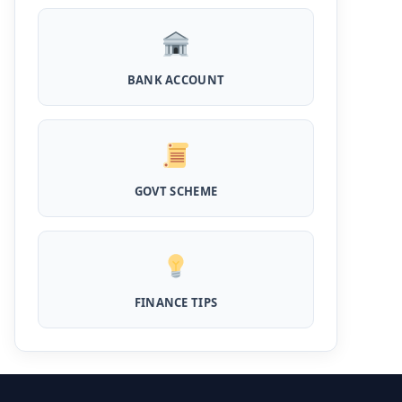
Kotak Saving Account Open Online: आज ही
घर बैठे खोले ये जीरो बैलेंस बैंक अकाउंट, फ्री डेबिट कार्ड
और जमा पर तगड़ा ब्याज
BANK ACCOUNT
UPI Credit Line Loan: अब UPI से भी ले सकते है
50000 तक का लोन, बस अपने मोबाइल से ऐसे करे अप्लाई
Pradhanmantri Home Loan Yojana: गरीब
परिवारों के लिए शुरू हुई प्रधानमंत्री होम लोन योजना, 25
GOVT SCHEME
लाख को मिलेगा पैसा
Dairy Farming Loan Apply Online: डेयरी
फार्मिंग लोन योजना के आवेदन हुए शुरू, इस प्रकार ले सकते
है दस लाख तक का लोन
FINANCE TIPS
PM Kusum Yojana Loan: किसानों को भारत
सरकार की इस योजना के तहत मिलता है तगड़ा लोन, साथ ही
मिलेगी 60% तक सब्सिडी
SBI बैंक बिजनेस करने के लिए बिना गारंटी दे रहा है इतने