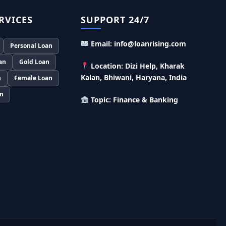
लाख का लोन, केवल 8% देना होगा ब्याज
RVICES
SUPPORT 24/7
Murgi Palan Loan Yojana: मुर्गी पालन करने के
लिए ले सकते है पुरे 9 लाख तक का लोन, मिलती है तगड़ी
Email: info@loanrising.com
Personal Loan
सब्सिडी
an
Gold Loan
Location: Dizi Help, Kharak
PM Dhan Dhanya Kirshi Loan Scheme: अब
किसान साथी PM धन धान्य कृषि लोन योजना से ले सकते है
Kalan, Bhiwani, Haryana, India
n
Female Loan
5 लाख तक लोन, सिर्फ 4% लगेगा ब्याज
an
Topic: Finance & Banking
PMEGP Loan Online Apply: खुद का व्यवसाय शुरू
करने के लिए आप भी इस योजना से ले सकते है 25 लाख तक
का लोन, मिलेगी 35% की सब्सिडी
PM Matru Vandana Yojana: गर्भवती महिलाओं
को इस सरकारी स्कीम से मिलते है 5000 रूपए, इस प्रकार
कर सकते है आवेदन
India Post Loan Apply: इस प्रकार डाकघर से ले
सकते है 5 लाख तक का लोन, लगता है सबसे कम ब्याज
LIC Kanyadan Policy Online Apply: LIC की