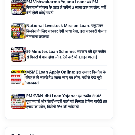
National Livestock Mission Loan: पशुपालन
बिजनेस के लिए सरकार देगी आधा पैसा, इस सरकारी योजना
ने मचाया तहलका
59 Minutes Loan Scheme: सरकार की इस स्कीम
से मिनटों में पास होगा लोन, ऐसे करें ऑनलाइन अप्लाई
MSME Loan Apply Online: इस प्रकार बिजनेस के
लिए से ले सकते है 5 लाख रूपए का लोन, यहाँ से देखे पूरी
जानकारी
PM SVANidhi Loan Yojana: इस स्कीम से छोटे
दुकानदारों और रेहड़ी-पटरी वालों को मिलता है बिना गारंटी 80
हजार का लोन, मिलेगी 9% की सब्सिडी
Haryana Self Help Group Loan 2026: स्वयं
सहायता समूह महिलाओं को मिल रहा है ₹10 लाख तक का
लोन, ऐसे करें आवेदन
Bakri Palan Loan Online Apply: अब बकरी
पालन योजना के तहत ले सकते है 5 लाख तक का लोन,