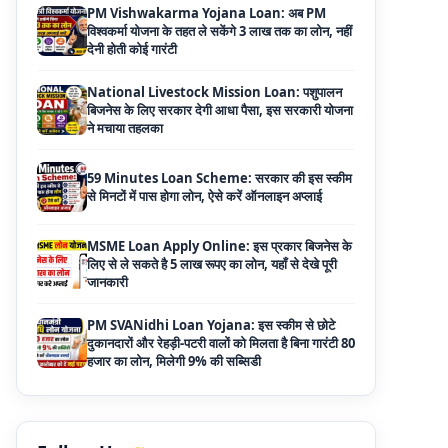
National Livestock Mission Loan: पशुपालन
बिजनेस के लिए सरकार देगी आधा पैसा, इस सरकारी योजना
ने मचाया तहलका
59 Minutes Loan Scheme: सरकार की इस स्कीम
से मिनटों में पास होगा लोन, ऐसे करें ऑनलाइन अप्लाई
MSME Loan Apply Online: इस प्रकार बिजनेस के
लिए से ले सकते है 5 लाख रूपए का लोन, यहाँ से देखे पूरी
जानकारी
PM SVANidhi Loan Yojana: इस स्कीम से छोटे
दुकानदारों और रेहड़ी-पटरी वालों को मिलता है बिना गारंटी 80
हजार का लोन, मिलेगी 9% की सब्सिडी
Haryana Self Help Group Loan 2026: स्वयं
सहायता समूह महिलाओं को मिल रहा है ₹10 लाख तक का
लोन, ऐसे करें आवेदन
Bakri Palan Loan Online Apply: अब बकरी
पालन योजना के तहत ले सकते है 5 लाख तक का लोन,