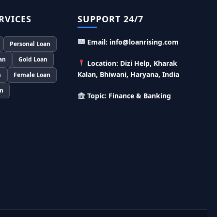
लाख का लोन, केवल 8% देना होगा ब्याज
RVICES
SUPPORT 24/7
Murgi Palan Loan Yojana: मुर्गी पालन करने के
लिए ले सकते है पुरे 9 लाख तक का लोन, मिलती है तगड़ी
Email: info@loanrising.com
Personal Loan
सब्सिडी
an
Gold Loan
Location: Dizi Help, Kharak
PM Dhan Dhanya Kirshi Loan Scheme: अब
Kalan, Bhiwani, Haryana, India
n
Female Loan
किसान साथी PM धन धान्य कृषि लोन योजना से ले सकते है
5 लाख तक लोन, सिर्फ 4% लगेगा ब्याज
an
Topic: Finance & Banking
PMEGP Loan Online Apply: खुद का व्यवसाय शुरू
करने के लिए आप भी इस योजना से ले सकते है 25 लाख तक
का लोन, मिलेगी 35% की सब्सिडी
PM Matru Vandana Yojana: गर्भवती महिलाओं
को इस सरकारी स्कीम से मिलते है 5000 रूपए, इस प्रकार
कर सकते है आवेदन
India Post Loan Apply: इस प्रकार डाकघर से ले
सकते है 5 लाख तक का लोन, लगता है सबसे कम ब्याज