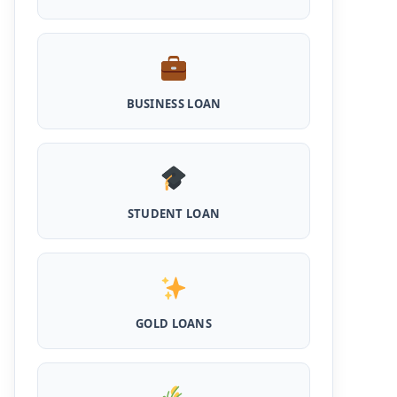
Haryana Milk Production Incentive
Scheme Loan: इस स्कीम से पशु डेयरी खोलने के लिए
मिलता है 5 लाख का लोन, 5 साल नहीं लगता ब्याज
Shilpi Samridhi Loan Scheme: इस सरकारी
योजना से गरीबों को मिलता है 50 हजार से 5 लाख तक का
BUSINESS LOAN
लोन, लगता है कम ब्याज और 50% सब्सिडी
Cattle and Murrah Development Yojana:
दुधारू पशु के लिए प्रोत्साहन राशि योजना शुरू, अब भैस
खरीदने के लिए मिलेंगे 40000
STUDENT LOAN
Udyogini Loan Yojana Apply Online:
महिलाओं को बिना गारंटी और बिना ब्याज के मिलेगा ₹3 लाख
तक का लोन, 50% राशि वापिस करनी होती है जमा
Pashu Shed Loan Scheme: पशु शेड बनवाने के
लिए ऐसे ले सकते है 5 लाख तक का सरकारी लोन, मिलेगी
50% सब्सिड़ी
GOLD LOANS
Pashupalan Kisan Credit Card: पशुपालकों के
लिए बड़ी खुशखबरी, इस स्कीम से बिना गारंटी पाएं 2 लाख
तक का लोन