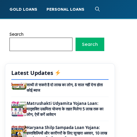
Griha Sugam Yojana Apply Online: घर बनाने
S
GOLD LOANS
PERSONAL LOANS
के लिए LIC से ले सकते है 8 लाख तक का लोन, मिलती है
40 प्रतिशत सब्सिडी
PM SVANidhi Scheme Apply Online: छोटे
Search
दुकानदारों को इस स्कीम के तहत मिलता है ₹50,000 का
लोन, कम ब्याज के साथ मिलती है 15% सब्सिडी
Search
Labour House Construction Loan
Scheme: श्रमिक मकान निर्माण लोन योजना से मजदुर
साथी ले सकते है दो लाख का लोन, 8 साल नहीं देना होता
Latest Updates
कोई ब्याज
Matrushakti Udyamita Yojana Loan:
मातृशक्ति उद्यमिता योजना के तहत मिलेगा 5 लाख तक का
लोन, ऐसें करें आवेदन
Haryana Shilp Sampada Loan Yojana:
हस्तशिल्पियों और कारीगरों के लिए सुनहरा अवसर, 10 लाख
तक के ऋण की पूरी जानकारी
Mukhyamantri Yuva Udyami Loan