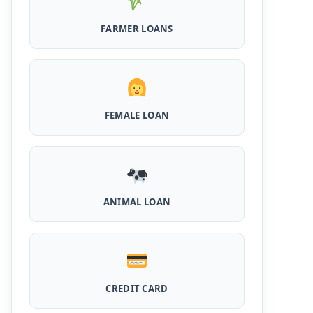
MPocket Student Loan: स्टूडेंट्स यहाँ से ले सकते
FARMER LOANS
है पुरे 50 हजार तक का लोन, ना सिबिल ना इनकम प्रूफ
Airtel Payment Bank Loan Online Apply:
अब एयरटेल पेमेंट बैंक से ले सकते हैं पुरे 5 लाख रूपए का
लोन, अभी ऐसे आपके फोन से करे अप्लाई
FEMALE LOAN
Flipkart Loan Apply Online: इस प्रकार बिना
किसी झंझट से फ्लिपकार्ट से ले सकते है एक लाख तक का
लोन, सिर्फ PAN कार्ड की होती है जरुरत
Canara Bank Loan Apply Online: इस तरह
कैनरा बैंक से घर बैठे ले सकते है 20 लाख तक का लोन, अभी
ANIMAL LOAN
ऐसे करे अप्लाई
PM KCC Loan: इस प्रकार बनवा सकते है PM किसान
क्रेडिट कार्ड, घर बैठे मिलता है सबसे सस्ता 5 लाख तक का
लोन
CREDIT CARD
महिलाओं के लिए ये 5 लोन होते है ब्याज फ्री, छोटी किस्तों में
आसानी से कर सकती है भुगतान