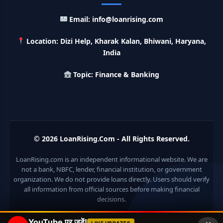
India Post Loan Apply: इस प्रकार डाकघर से ले सकते है 5 लाख तक
Email: info@loanrising.com
का लोन, लगता है सबसे कम ब्याज
Location: Dizi Help, Kharak Kalan, Bhiwani, Haryana,
LIC Kanyadan Policy Online Apply: LIC की इस स्कीम में जमा
India
करे 121 रूपए तो मिलेंगे पुरे 27 लाख, अभी ऐसे करे अप्लाई
Topic: Finance & Banking
HKVIB Loan Scheme: अपना बिजनेस शुरू करने के लिए सरकार दे रही है
50 लाख तक का लोन, गांव वालो को 25% सब्सिडी
Pradhan Mantri Awas Loan Scheme: इस सरकारी स्कीम से घर
बनाने के लिए मिलता है 12 लाख का लोन, 20 साल में आसान किस्तों में करे जमा
© 2026
LoanRising.Com
- All Rights Reserved.
LoanRising.com is an independent informational website. We are
Divyangjan Swavalamban Loan Yojana: इस सरकारी स्कीम से
दिव्यांगजन रोजगार के लिए ले सकते है 5 लाख तक का लोन, सिर्फ 4% देना होता
not a bank, NBFC, lender, financial institution, or government
है ब्याज
organization. We do not provide loans directly. Users should verify
all information from official sources before making financial
decisions.
Stand Up India Scheme Apply Online: नया व्यवसाय शुरू करने
वालों के लिए वरदान है ये सरकारी योजना, 25% सब्सिडी के साथ मिलता है 1
करोड़ का लोन
YouTube पर जुड़ें!