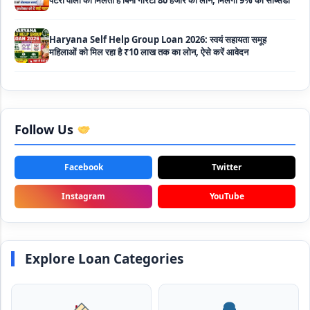
Haryana Self Help Group Loan 2026: स्वयं सहायता समूह
महिलाओं को मिल रहा है ₹10 लाख तक का लोन, ऐसे करें आवेदन
Bakri Palan Loan Online Apply: अब बकरी पालन योजना के तहत ले
सकते है 5 लाख तक का लोन, मिलती है 35% तक सब्सिडी
SBI Animal Husbandry Loan Scheme: SBI पशुपालन लोन
Follow Us
योजना के फॉर्म फिर से हुए शुरू, बिना गारंटी मिलता है 1 लाख से लेकर 10 लाख
तक का लोन
Facebook
Twitter
Mahila Samriddhi Loan Yojana: महिला समृद्धि योजना के तहत
महिलाओ को मिलता है पुरे 1 लाख का लोन, कम ब्याज के साथ तगड़ी सब्सिडी
Instagram
YouTube
NHFDC E-Rickshaw Loan Scheme Apply Online: अब ई-
रिक्शा खरीदने के लिए सकते है 1.5 लाख का सरकारी लोन, मिलेगी 50% तक
सब्सिडी
Explore Loan Categories
Rashtriya Gokul Mission Loan Scheme 2026: इस सरकारी
स्कीम से गाय डेयरी के लिए मिलेगा तगड़ी सब्सिडी के साथ लोन, आप भी ऐसे उठा
सकते है लाभ