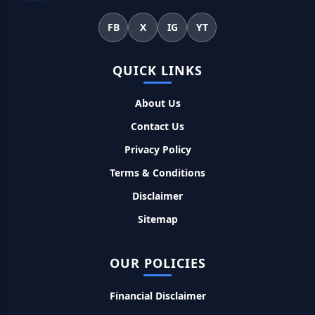
बैठे मिलता है सबसे सस्ता 5 लाख तक का लोन
FB
X
IG
YT
महिलाओं के लिए ये 5 लोन होते है ब्याज फ्री, छोटी किस्तों में आसानी से कर
सकती है भुगतान
QUICK LINKS
Kotak Saving Account Open Online: आज ही घर बैठे खोले ये
About Us
जीरो बैलेंस बैंक अकाउंट, फ्री डेबिट कार्ड और जमा पर तगड़ा ब्याज
Contact Us
Privacy Policy
UPI Credit Line Loan: अब UPI से भी ले सकते है 50000 तक का लोन,
बस अपने मोबाइल से ऐसे करे अप्लाई
Terms & Conditions
Disclaimer
Pradhanmantri Home Loan Yojana: गरीब परिवारों के लिए शुरू
Sitemap
हुई प्रधानमंत्री होम लोन योजना, 25 लाख को मिलेगा पैसा
Dairy Farming Loan Apply Online: डेयरी फार्मिंग लोन योजना के
OUR POLICIES
आवेदन हुए शुरू, इस प्रकार ले सकते है दस लाख तक का लोन
Financial Disclaimer
PM Kusum Yojana Loan: किसानों को भारत सरकार की इस योजना के