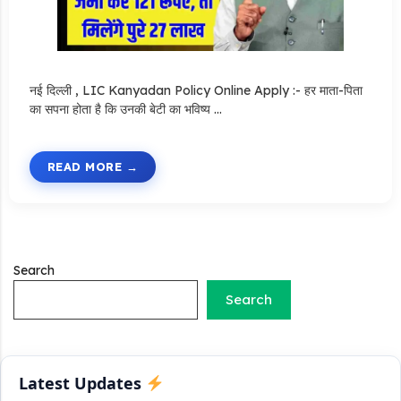
Stand Up India Scheme Apply Online: नया व्यवसाय शुरू करने
नई दिल्ली , LIC Kanyadan Policy Online Apply :- हर माता-पिता
वालों के लिए वरदान है ये सरकारी योजना, 25% सब्सिडी के साथ मिलता है 1
का सपना होता है कि उनकी बेटी का भविष्य …
करोड़ का लोन
Griha Sugam Yojana Apply Online: घर बनाने के लिए LIC से ले
READ MORE
सकते है 8 लाख तक का लोन, मिलती है 40 प्रतिशत सब्सिडी
PM SVANidhi Scheme Apply Online: छोटे दुकानदारों को इस
स्कीम के तहत मिलता है ₹50,000 का लोन, कम ब्याज के साथ मिलती है 15%
सब्सिडी
Search
Search
Labour House Construction Loan Scheme: श्रमिक मकान
निर्माण लोन योजना से मजदुर साथी ले सकते है दो लाख का लोन, 8 साल नहीं देना
होता कोई ब्याज
Matrushakti Udyamita Yojana Loan: मातृशक्ति उद्यमिता योजना
Latest Updates
के तहत मिलेगा 5 लाख तक का लोन, ऐसें करें आवेदन