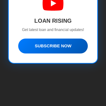
LOAN RISING
Get latest loan and financial updates!
SUBSCRIBE NOW