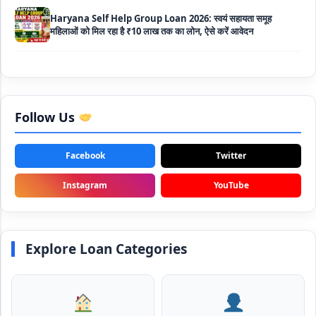
Haryana Self Help Group Loan 2026: स्वयं सहायता समूह
महिलाओं को मिल रहा है ₹10 लाख तक का लोन, ऐसे करें आवेदन
Bakri Palan Loan Online Apply: अब बकरी पालन योजना के तहत ले
सकते है 5 लाख तक का लोन, मिलती है 35% तक सब्सिडी
SBI Animal Husbandry Loan Scheme: SBI पशुपालन लोन
Follow Us
योजना के फॉर्म फिर से हुए शुरू, बिना गारंटी मिलता है 1 लाख से लेकर 10 लाख
तक का लोन
Facebook
Twitter
Mahila Samriddhi Loan Yojana: महिला समृद्धि योजना के तहत
महिलाओ को मिलता है पुरे 1 लाख का लोन, कम ब्याज के साथ तगड़ी सब्सिडी
Instagram
YouTube
NHFDC E-Rickshaw Loan Scheme Apply Online: अब ई-
रिक्शा खरीदने के लिए सकते है 1.5 लाख का सरकारी लोन, मिलेगी 50% तक
सब्सिडी
Explore Loan Categories
Rashtriya Gokul Mission Loan Scheme 2026: इस सरकारी
स्कीम से गाय डेयरी के लिए मिलेगा तगड़ी सब्सिडी के साथ लोन, आप भी ऐसे उठा
सकते है लाभ