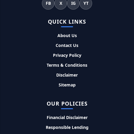
FB
X
IG
YT
महिलाओं के लिए ये 5 लोन होते है ब्याज फ्री, छोटी किस्तों में आसानी से कर
सकती है भुगतान
QUICK LINKS
Kotak Saving Account Open Online: आज ही घर बैठे खोले ये
About Us
जीरो बैलेंस बैंक अकाउंट, फ्री डेबिट कार्ड और जमा पर तगड़ा ब्याज
Contact Us
Privacy Policy
UPI Credit Line Loan: अब UPI से भी ले सकते है 50000 तक का लोन,
बस अपने मोबाइल से ऐसे करे अप्लाई
Terms & Conditions
Disclaimer
Pradhanmantri Home Loan Yojana: गरीब परिवारों के लिए शुरू
हुई प्रधानमंत्री होम लोन योजना, 25 लाख को मिलेगा पैसा
Sitemap
Dairy Farming Loan Apply Online: डेयरी फार्मिंग लोन योजना के
OUR POLICIES
आवेदन हुए शुरू, इस प्रकार ले सकते है दस लाख तक का लोन
Financial Disclaimer
PM Kusum Yojana Loan: किसानों को भारत सरकार की इस योजना के
Responsible Lending
तहत मिलता है तगड़ा लोन, साथ ही मिलेगी 60% तक सब्सिडी