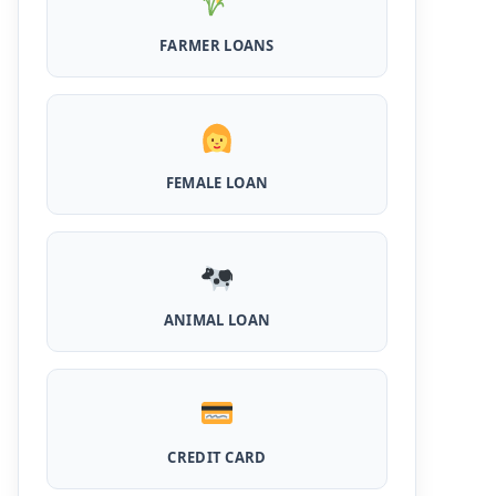
FARMER LOANS
MPocket Student Loan: स्टूडेंट्स यहाँ से ले सकते
है पुरे 50 हजार तक का लोन, ना सिबिल ना इनकम प्रूफ
Airtel Payment Bank Loan Online Apply:
अब एयरटेल पेमेंट बैंक से ले सकते हैं पुरे 5 लाख रूपए का
लोन, अभी ऐसे आपके फोन से करे अप्लाई
FEMALE LOAN
Flipkart Loan Apply Online: इस प्रकार बिना
किसी झंझट से फ्लिपकार्ट से ले सकते है एक लाख तक का
लोन, सिर्फ PAN कार्ड की होती है जरुरत
Canara Bank Loan Apply Online: इस तरह
कैनरा बैंक से घर बैठे ले सकते है 20 लाख तक का लोन, अभी
ANIMAL LOAN
ऐसे करे अप्लाई
PM KCC Loan: इस प्रकार बनवा सकते है PM किसान
क्रेडिट कार्ड, घर बैठे मिलता है सबसे सस्ता 5 लाख तक का
लोन
CREDIT CARD
महिलाओं के लिए ये 5 लोन होते है ब्याज फ्री, छोटी किस्तों में