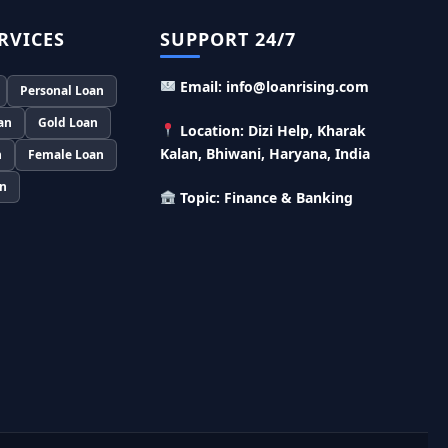
SBI बैंक बिजनेस करने के लिए बिना गारंटी दे रहा है इतने
लाख का लोन, केवल 8% देना होगा ब्याज
RVICES
SUPPORT 24/7
Murgi Palan Loan Yojana: मुर्गी पालन करने के
Email: info@loanrising.com
लिए ले सकते है पुरे 9 लाख तक का लोन, मिलती है तगड़ी
Personal Loan
सब्सिडी
an
Gold Loan
Location: Dizi Help, Kharak
PM Dhan Dhanya Kirshi Loan Scheme: अब
Kalan, Bhiwani, Haryana, India
n
Female Loan
किसान साथी PM धन धान्य कृषि लोन योजना से ले सकते है
5 लाख तक लोन, सिर्फ 4% लगेगा ब्याज
an
Topic: Finance & Banking
PMEGP Loan Online Apply: खुद का व्यवसाय शुरू
करने के लिए आप भी इस योजना से ले सकते है 25 लाख तक
का लोन, मिलेगी 35% की सब्सिडी
PM Matru Vandana Yojana: गर्भवती महिलाओं
को इस सरकारी स्कीम से मिलते है 5000 रूपए, इस प्रकार
कर सकते है आवेदन
India Post Loan Apply: इस प्रकार डाकघर से ले
सकते है 5 लाख तक का लोन, लगता है सबसे कम ब्याज