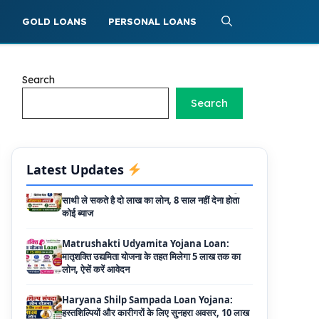
Griha Sugam Yojana Apply Online: घर बनाने
S
GOLD LOANS
PERSONAL LOANS
के लिए LIC से ले सकते है 8 लाख तक का लोन, मिलती है
40 प्रतिशत सब्सिडी
PM SVANidhi Scheme Apply Online: छोटे
Search
दुकानदारों को इस स्कीम के तहत मिलता है ₹50,000 का
Search
लोन, कम ब्याज के साथ मिलती है 15% सब्सिडी
Labour House Construction Loan
Scheme: श्रमिक मकान निर्माण लोन योजना से मजदुर
साथी ले सकते है दो लाख का लोन, 8 साल नहीं देना होता
Latest Updates
कोई ब्याज
Matrushakti Udyamita Yojana Loan:
मातृशक्ति उद्यमिता योजना के तहत मिलेगा 5 लाख तक का
लोन, ऐसें करें आवेदन
Haryana Shilp Sampada Loan Yojana:
हस्तशिल्पियों और कारीगरों के लिए सुनहरा अवसर, 10 लाख
तक के ऋण की पूरी जानकारी
Mukhyamantri Yuva Udyami Loan