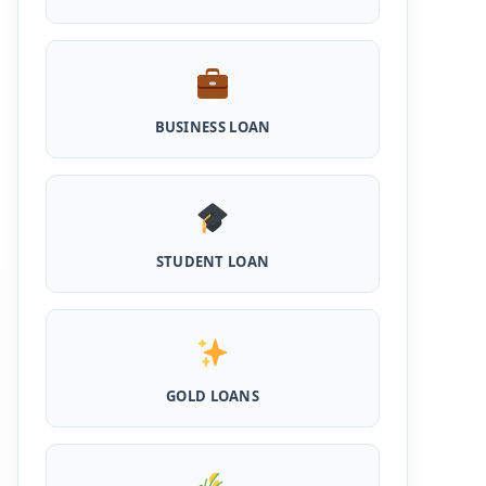
Shilpi Samridhi Loan Scheme: इस सरकारी
योजना से गरीबों को मिलता है 50 हजार से 5 लाख तक का
लोन, लगता है कम ब्याज और 50% सब्सिडी
Cattle and Murrah Development Yojana:
BUSINESS LOAN
दुधारू पशु के लिए प्रोत्साहन राशि योजना शुरू, अब भैस
खरीदने के लिए मिलेंगे 40000
Udyogini Loan Yojana Apply Online:
महिलाओं को बिना गारंटी और बिना ब्याज के मिलेगा ₹3 लाख
तक का लोन, 50% राशि वापिस करनी होती है जमा
STUDENT LOAN
Pashu Shed Loan Scheme: पशु शेड बनवाने के
लिए ऐसे ले सकते है 5 लाख तक का सरकारी लोन, मिलेगी
50% सब्सिड़ी
Pashupalan Kisan Credit Card: पशुपालकों के
GOLD LOANS
लिए बड़ी खुशखबरी, इस स्कीम से बिना गारंटी पाएं 2 लाख
तक का लोन
MPocket Student Loan: स्टूडेंट्स यहाँ से ले सकते