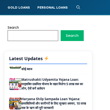
40 प्रतिशत सब्सिडी
S
GOLD LOANS
PERSONAL LOANS
PM SVANidhi Scheme Apply Online: छोटे
दुकानदारों को इस स्कीम के तहत मिलता है ₹50,000 का
लोन, कम ब्याज के साथ मिलती है 15% सब्सिडी
Search
Labour House Construction Loan
Search
Scheme: श्रमिक मकान निर्माण लोन योजना से मजदुर
साथी ले सकते है दो लाख का लोन, 8 साल नहीं देना होता
कोई ब्याज
Matrushakti Udyamita Yojana Loan:
Latest Updates
मातृशक्ति उद्यमिता योजना के तहत मिलेगा 5 लाख तक का
लोन, ऐसें करें आवेदन
Haryana Shilp Sampada Loan Yojana:
हस्तशिल्पियों और कारीगरों के लिए सुनहरा अवसर, 10 लाख
तक के ऋण की पूरी जानकारी
Mukhyamantri Yuva Udyami Loan
Yojana: इस सरकारी योजना से मार्कशीट पर ले सकते है
दस लाख तक का लोन, यहाँ से चेक करे डिटेल्स और
ऑनलाइन अप्लाई