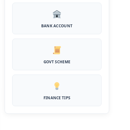
घर बैठे खोले ये जीरो बैलेंस बैंक अकाउंट, फ्री डेबिट कार्ड
और जमा पर तगड़ा ब्याज
UPI Credit Line Loan: अब UPI से भी ले सकते है
BANK ACCOUNT
50000 तक का लोन, बस अपने मोबाइल से ऐसे करे अप्लाई
Pradhanmantri Home Loan Yojana: गरीब
परिवारों के लिए शुरू हुई प्रधानमंत्री होम लोन योजना, 25
लाख को मिलेगा पैसा
GOVT SCHEME
Dairy Farming Loan Apply Online: डेयरी
फार्मिंग लोन योजना के आवेदन हुए शुरू, इस प्रकार ले सकते
है दस लाख तक का लोन
PM Kusum Yojana Loan: किसानों को भारत
सरकार की इस योजना के तहत मिलता है तगड़ा लोन, साथ ही
FINANCE TIPS
मिलेगी 60% तक सब्सिडी
SBI बैंक बिजनेस करने के लिए बिना गारंटी दे रहा है इतने
लाख का लोन, केवल 8% देना होगा ब्याज