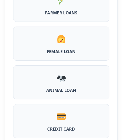
FARMER LOANS
MPocket Student Loan: स्टूडेंट्स यहाँ से ले सकते
है पुरे 50 हजार तक का लोन, ना सिबिल ना इनकम प्रूफ
Airtel Payment Bank Loan Online Apply:
अब एयरटेल पेमेंट बैंक से ले सकते हैं पुरे 5 लाख रूपए का
लोन, अभी ऐसे आपके फोन से करे अप्लाई
FEMALE LOAN
Flipkart Loan Apply Online: इस प्रकार बिना
किसी झंझट से फ्लिपकार्ट से ले सकते है एक लाख तक का
लोन, सिर्फ PAN कार्ड की होती है जरुरत
Canara Bank Loan Apply Online: इस तरह
कैनरा बैंक से घर बैठे ले सकते है 20 लाख तक का लोन, अभी
ANIMAL LOAN
ऐसे करे अप्लाई
PM KCC Loan: इस प्रकार बनवा सकते है PM किसान
क्रेडिट कार्ड, घर बैठे मिलता है सबसे सस्ता 5 लाख तक का
लोन
CREDIT CARD
महिलाओं के लिए ये 5 लोन होते है ब्याज फ्री, छोटी किस्तों में