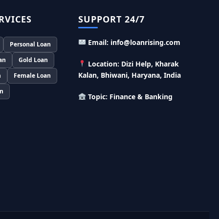
SBI बैंक बिजनेस करने के लिए बिना गारंटी दे रहा है इतने
लाख का लोन, केवल 8% देना होगा ब्याज
RVICES
SUPPORT 24/7
Murgi Palan Loan Yojana: मुर्गी पालन करने के
Email: info@loanrising.com
लिए ले सकते है पुरे 9 लाख तक का लोन, मिलती है तगड़ी
Personal Loan
सब्सिडी
an
Gold Loan
Location: Dizi Help, Kharak
PM Dhan Dhanya Kirshi Loan Scheme: अब
Kalan, Bhiwani, Haryana, India
n
Female Loan
किसान साथी PM धन धान्य कृषि लोन योजना से ले सकते है
5 लाख तक लोन, सिर्फ 4% लगेगा ब्याज
an
Topic: Finance & Banking
PMEGP Loan Online Apply: खुद का व्यवसाय शुरू
करने के लिए आप भी इस योजना से ले सकते है 25 लाख तक
का लोन, मिलेगी 35% की सब्सिडी
PM Matru Vandana Yojana: गर्भवती महिलाओं
को इस सरकारी स्कीम से मिलते है 5000 रूपए, इस प्रकार
कर सकते है आवेदन
India Post Loan Apply: इस प्रकार डाकघर से ले
सकते है 5 लाख तक का लोन, लगता है सबसे कम ब्याज