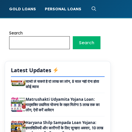
Griha Sugam Yojana Apply Online: घर बनाने
S
GOLD LOANS
PERSONAL LOANS
के लिए LIC से ले सकते है 8 लाख तक का लोन, मिलती है
40 प्रतिशत सब्सिडी
PM SVANidhi Scheme Apply Online: छोटे
Search
दुकानदारों को इस स्कीम के तहत मिलता है ₹50,000 का
Search
लोन, कम ब्याज के साथ मिलती है 15% सब्सिडी
Labour House Construction Loan
Scheme: श्रमिक मकान निर्माण लोन योजना से मजदुर
साथी ले सकते है दो लाख का लोन, 8 साल नहीं देना होता
Latest Updates
कोई ब्याज
Matrushakti Udyamita Yojana Loan:
मातृशक्ति उद्यमिता योजना के तहत मिलेगा 5 लाख तक का
लोन, ऐसें करें आवेदन
Haryana Shilp Sampada Loan Yojana:
हस्तशिल्पियों और कारीगरों के लिए सुनहरा अवसर, 10 लाख
तक के ऋण की पूरी जानकारी
Mukhyamantri Yuva Udyami Loan